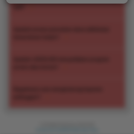
bonus
lelet, dan bebas blokir. Selain itu, sistem
>
mingguan,
adil?
prediksi
keamanan kami sangat ketat sehingga data
eksklusif,
pribadi Anda dijamin aman 100%.
Kami menggunakan sistem Fair-Play yang sudah
dan
bersertifikat internasional. Semua hasil putaran
Apakah proses pencairan dana (withdraw)
support
murni berdasarkan keberuntungan dan sistem
>
benar-benar instan?
khusus dari
otomatis (RNG), tanpa ada settingan atau campur
tim
tangan orang dalam.
JUDOL303.
Ya, sangat cepat! Dengan sistem otomatis kami,
dana kemenangan Anda langsung diproses dan
Apakah JUDOL303 menyediakan program
masuk ke rekening dalam hitungan detik hingga
>
promo atau bonus?
menit saja, tanpa prosedur yang berbelit-belit.
Tentu saja! Ada Bonus Member Baru, cashback
mingguan, hingga hadiah loyalitas untuk member
Bagaimana cara menghubungi layanan
setia. Semua bonus diberikan secara transparan
>
pelanggan?
agar Anda punya modal lebih untuk meraih
kemenangan.
Tim kami aktif 24 jam nonstop. Anda bisa
langsung klik menu Live Chat di situs atau
© All Rights Reserved JUDOL303
hubungi kami lewat WhatsApp resmi. Customer
Contact the KUNINGTOGELHelp Team
service kami asli manusia, ramah, dan siap