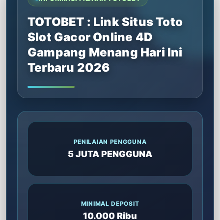
TOTOBET : Link Situs Toto
Slot Gacor Online 4D
Gampang Menang Hari Ini
Terbaru 2026
PENILAIAN PENGGUNA
5 JUTA PENGGUNA
MINIMAL DEPOSIT
10.000 Ribu