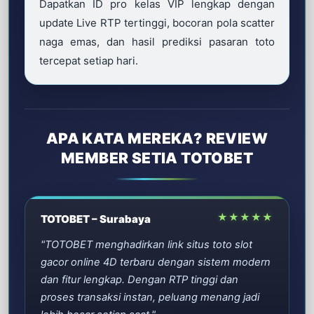
Dapatkan ID pro kelas VIP lengkap dengan
update Live RTP tertinggi, bocoran pola scatter
naga emas, dan hasil prediksi pasaran toto
tercepat setiap hari.
APA KATA MEREKA? REVIEW
MEMBER SETIA TOTOBET
★★★★★
TOTOBET – Surabaya
"TOTOBET menghadirkan link situs toto slot
gacor online 4D terbaru dengan sistem modern
dan fitur lengkap. Dengan RTP tinggi dan
proses transaksi instan, peluang menang jadi