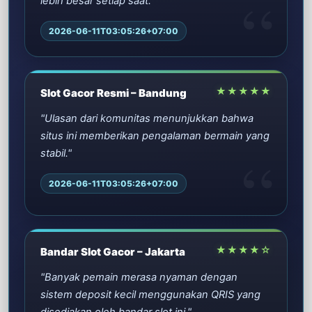
lebih besar setiap saat."
2026-06-11T03:05:26+07:00
★★★★★
Slot Gacor Resmi – Bandung
"Ulasan dari komunitas menunjukkan bahwa
situs ini memberikan pengalaman bermain yang
stabil."
2026-06-11T03:05:26+07:00
★★★★☆
Bandar Slot Gacor – Jakarta
"Banyak pemain merasa nyaman dengan
sistem deposit kecil menggunakan QRIS yang