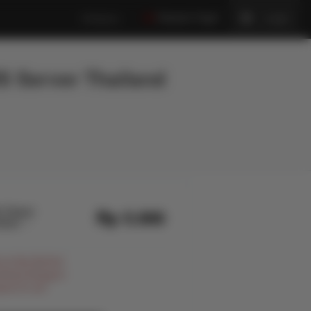
Pasaran Togel
Category
Login
?? Togel Hongkong (HK)
?? Togel Singapore (SGP)
S Server Thailand
?? Togel Sydney (SDY)
?? Togel Macau
h Paket
Rp
5.000
ber
5.000
mber Reguler
Aktif
Rp
nus New Member
mati semua pasaran togel resmi (HK, SGP,
shback Mingguan
pport 24 Jam
Y, Macau) dengan bonus harian dan cashback
arik.