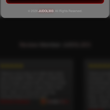
bisa 
situs
© 2026
JUDOL303
. All Rights Reserved.
What
kami 
memb
tunta
Review Member JUDOL303
★★★★
★★★★★
tnya cuma iseng, eh malah jadi orang
“Sistem pendaftar
 mendadak! Daftar cepat, prediksinya
transparan. Sebag
at banget sampai bikin bingung sendiri.
mengutamakan kea
rin kena Maxwin sampai saldo luber-
saya sangat terkes
r. Kalau cari yang pasti-pasti aja,
servernya. Akurasi
ing langsung ke sini deh!”
biasa, saya berhas
mad, Surabaya
Member Setia
waktu singkat. P
sangat layak dire