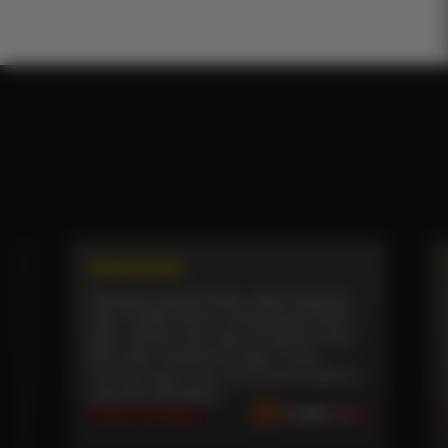
★★★★★
★
“Gak perlu banyak drama, daftar langsung
“Nia
main. Prediksi akurat, slotnya benar-benar
kaya
gacor. Kemarin baru saja cair Maxwin yang
akur
bikin saldo melambung tinggi. Proses
Kema
withdraw juga instan, benar-benar platform
lube
yang bisa diandalkan!”
mend
Ahmad, Bandung
Member Setia
Rah