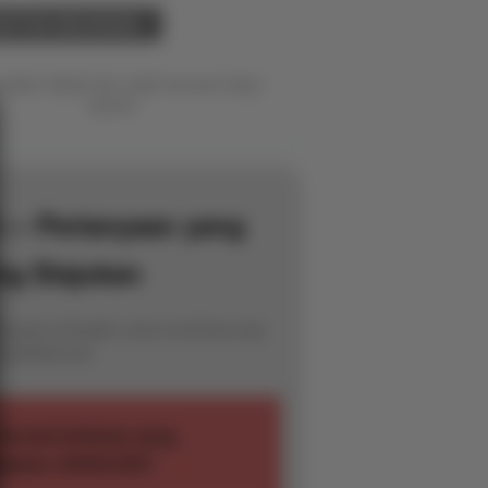
AFTAR SEKARANG
100.000
mber VIP
Pilih
Rp
 dalam Rupiah dan sudah termasuk biaya
atkan layanan prioritas, bonus mingguan,
layanan
diksi eksklusif, dan support khusus dari tim
DOL303.
 — Pertanyaan yang
ng Diajukan
rtanyaan di bawah untuk membuka atau
 jawabannya.
inovasi terbesar yang
>
warkan JUDOL303?