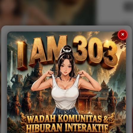
D
Me
Harga
Dap
pre
×
JU
FAQ
Seri
Klik pe
menutup
Apa 
dita