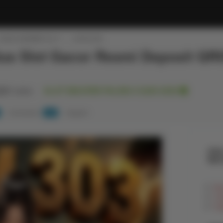
AKSES MEMBER ELIT
JUDOL303
us Slot Gacor Resmi Deposit QRI
621
sales
SLOT MAXWIN PALING CUAN 2026
Comments
Support
4.6K
Pili
Mem
Me
Bo
Nik
Ca
Su
SD
men