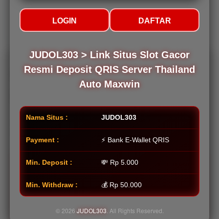
togel
resmi
Harga dalam Rupiah dan sudah termasuk biaya layanan
LOGIN
DAFTAR
(HK,
SGP,
SDY,
JUDOL303 > Link Situs Slot Gacor
Macau)
Resmi Deposit QRIS Server Thailand
dengan
FAQ — Pertanyaan yang Sering
bonus
Auto Maxwin
harian
Diajukan
dan
cashback
Nama Situs :
JUDOL303
Klik pertanyaan di bawah untuk membuka atau menutup
menarik.
jawabannya.
Payment :
⚡ Bank E-Wallet QRIS
Member
Pilih
VIP
Min. Deposit :
💸 Rp 5.000
Apa inovasi terbesar yang ditawarkan
100.000
Rp
>
JUDOL303?
Min. Withdraw :
💰 Rp 50.000
Dapatkan
layanan
Kami menggunakan Teknologi Server 2026
prioritas,
© 2026
JUDOL303
. All Rights Reserved.
terbaru yang membuat akses sangat cepat, anti-
Bagaimana sistem menjamin permainan yang