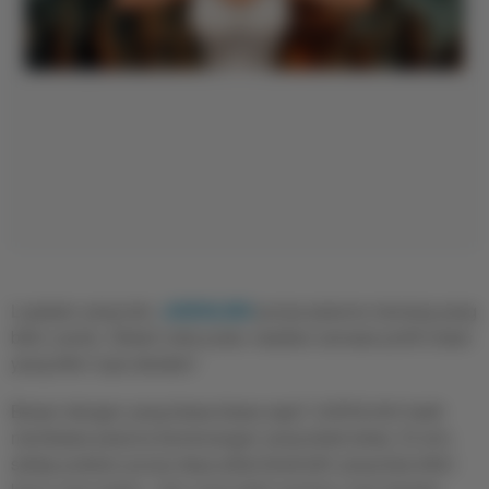
Lupakan yang lain,
JUDOL303
punya pesona menang yang
bikin candu. Sekali coba putar, rasakan sensasi profit instan
yang bikin lupa daratan!
Bosan dengan yang biasa-biasa saja? JUDOL303 hadir
membawa pesona kemenangan yang beda kelas. Di sini,
setiap putaran punya daya pikat tersendiri yang bisa bikin