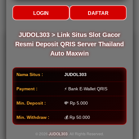
togel
resmi
Harga dalam Rupiah dan sudah termasuk biaya layanan
LOGIN
DAFTAR
(HK,
SGP,
SDY,
JUDOL303 > Link Situs Slot Gacor
Macau)
Resmi Deposit QRIS Server Thailand
dengan
FAQ — Pertanyaan yang Sering
bonus
Auto Maxwin
harian
Diajukan
dan
cashback
Nama Situs :
JUDOL303
Klik pertanyaan di bawah untuk membuka atau menutup
menarik.
jawabannya.
Payment :
⚡ Bank E-Wallet QRIS
Member
Pilih
VIP
Min. Deposit :
💸 Rp 5.000
Apa inovasi terbesar yang ditawarkan
100.000
Rp
>
JUDOL303?
Min. Withdraw :
💰 Rp 50.000
Dapatkan
layanan
Kami menggunakan Teknologi Server 2026
prioritas,
© 2026
JUDOL303
. All Rights Reserved.
terbaru yang membuat akses sangat cepat, anti-
Bagaimana sistem menjamin permainan yang