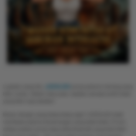
Lupakan yang lain,
JUDOL303
punya pesona menang yang
bikin candu. Sekali coba putar, rasakan sensasi profit instan
yang bikin lupa daratan!
Bosan dengan yang biasa-biasa saja? JUDOL303 hadir
membawa pesona kemenangan yang beda kelas. Di sini,
setiap putaran punya daya pikat tersendiri yang bisa bikin