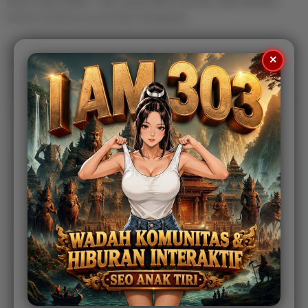
kamu lupa waktu—dan yang lebih penting, lupa daratan
karena hasilnya yang bikin ketagihan.
Jangan cuma jadi penonton setia keberuntungan orang lain.
×
Saatnya kamu yang jadi pusat perhatian dan jemput profit
yang sudah menanti di depan mata. Klik JUDOL303
sekarang, buktikan sendiri kenapa pesonanya begitu candu
dan bikin banyak orang betah berlama-lama!
Rp
5.000
Pilih Paket Member
Member
Aktif
Reguler
Bonus New Member
Cashback Mingguan
5.000
Rp
Support 24 Jam
Nikmati
semua
DAFTAR SEKARANG
pasaran