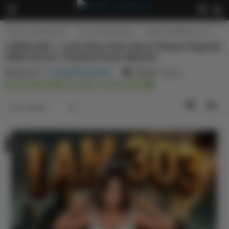
PORTAL RESMI 2026
JALUR PRIORITAS
AKSES MEMBER ELIT
J
JUDOL303 > Link Situs Slot Gacor Resmi Deposit
QRIS Server Thailand Auto Maxwin
MADE BY ?
ADMINMAXWIN
45,621
sales
SLOT MAXWIN PALING CUAN 2026
Item Details