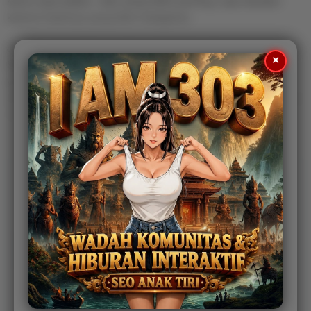
kamu lupa waktu—dan yang lebih penting, lupa daratan
karena hasilnya yang bikin ketagihan.
Jangan cuma jadi penonton setia keberuntungan orang lain.
×
Saatnya kamu yang jadi pusat perhatian dan jemput profit
yang sudah menanti di depan mata. Klik JUDOL303
sekarang, buktikan sendiri kenapa pesonanya begitu candu
dan bikin banyak orang betah berlama-lama!
Rp
5.000
Pilih Paket Member
Member
Aktif
Reguler
Bonus New Member
Cashback Mingguan
5.000
Rp
Support 24 Jam
Nikmati
semua
DAFTAR SEKARANG
pasaran