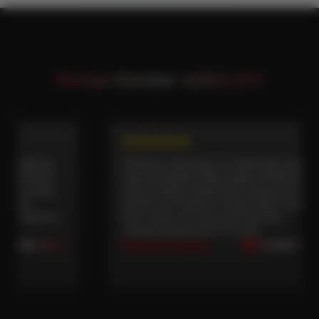
membantu masalah apa pun sampai tuntas.
Review Member JUDOL303
★★★★★
r langsung
“Niatnya cuma iseng, eh malah jadi orang
enar-benar
kaya mendadak! Daftar cepat, prediksinya
axwin yang
akurat banget sampai bikin bingung sendiri.
roses
Kemarin kena Maxwin sampai saldo luber-
ar platform
luber. Kalau cari yang pasti-pasti aja,
mending langsung ke sini deh!”
ember Setia
Rahmad, Surabaya
Member Setia