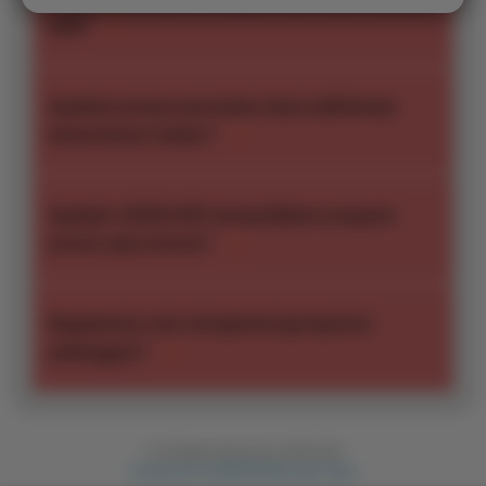
bonus
lelet, dan bebas blokir. Selain itu, sistem
>
mingguan,
adil?
prediksi
keamanan kami sangat ketat sehingga data
eksklusif,
pribadi Anda dijamin aman 100%.
Kami menggunakan sistem Fair-Play yang sudah
dan
bersertifikat internasional. Semua hasil putaran
Apakah proses pencairan dana (withdraw)
support
murni berdasarkan keberuntungan dan sistem
>
benar-benar instan?
khusus dari
otomatis (RNG), tanpa ada settingan atau campur
tim
tangan orang dalam.
JUDOL303.
Ya, sangat cepat! Dengan sistem otomatis kami,
dana kemenangan Anda langsung diproses dan
Apakah JUDOL303 menyediakan program
masuk ke rekening dalam hitungan detik hingga
>
promo atau bonus?
menit saja, tanpa prosedur yang berbelit-belit.
Tentu saja! Ada Bonus Member Baru, cashback
mingguan, hingga hadiah loyalitas untuk member
Bagaimana cara menghubungi layanan
setia. Semua bonus diberikan secara transparan
>
pelanggan?
agar Anda punya modal lebih untuk meraih
kemenangan.
Tim kami aktif 24 jam nonstop. Anda bisa
langsung klik menu Live Chat di situs atau
© All Rights Reserved JUDOL303
hubungi kami lewat WhatsApp resmi. Customer
Contact the KUNINGTOGELHelp Team
service kami asli manusia, ramah, dan siap