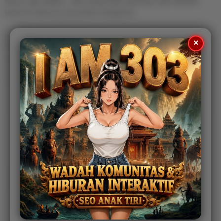
kamu lupa waktu—dan yang lebih penting, lupa daratan
karena hasilnya yang bikin ketagihan.
Jangan cuma jadi penonton setia keberuntungan orang lain.
×
Saatnya kamu yang jadi pusat perhatian dan jemput profit
yang sudah menanti di depan mata. Klik JUDOL303
sekarang, buktikan sendiri kenapa pesonanya begitu candu
dan bikin banyak orang betah berlama-lama!
Rp
5.000
Pilih Paket Member
Member
Aktif
Reguler
Bonus New Member
Cashback Mingguan
5.000
Rp
Support 24 Jam
Nikmati
semua
DAFTAR SEKARANG
pasaran