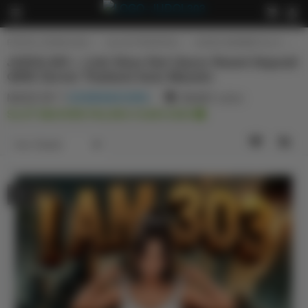
PORTAL RESMI 2026
JALUR PRIORITAS
AKSES MEMBER ELIT
J
JUDOL303 > Link Situs Slot Gacor Resmi Deposit
QRIS Server Thailand Auto Maxwin
MADE BY ?
ADMINMAXWIN
45,621
sales
SLOT MAXWIN PALING CUAN 2026
Item Details