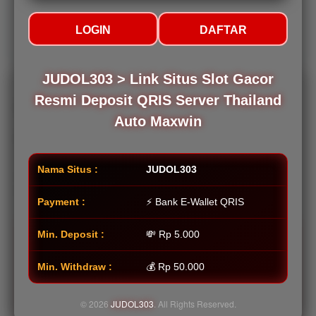
togel
resmi
Harga dalam Rupiah dan sudah termasuk biaya layanan
LOGIN
DAFTAR
(HK,
SGP,
SDY,
JUDOL303 > Link Situs Slot Gacor
Macau)
Resmi Deposit QRIS Server Thailand
dengan
FAQ — Pertanyaan yang Sering
bonus
Auto Maxwin
harian
Diajukan
dan
cashback
Nama Situs :
JUDOL303
Klik pertanyaan di bawah untuk membuka atau menutup
menarik.
jawabannya.
Payment :
⚡ Bank E-Wallet QRIS
Member
Pilih
VIP
Min. Deposit :
💸 Rp 5.000
Apa inovasi terbesar yang ditawarkan
100.000
Rp
>
JUDOL303?
Min. Withdraw :
💰 Rp 50.000
Dapatkan
layanan
Kami menggunakan Teknologi Server 2026
prioritas,
© 2026
JUDOL303
. All Rights Reserved.
terbaru yang membuat akses sangat cepat, anti-
Bagaimana sistem menjamin permainan yang