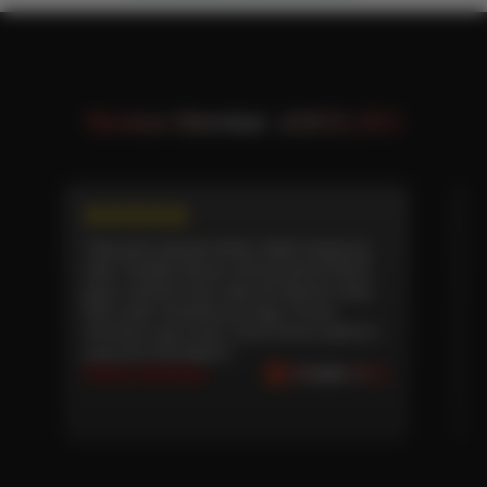
membantu masalah apa pun sampai tuntas.
Review Member JUDOL303
★★★★★
★
“Gak perlu banyak drama, daftar langsung
“Nia
main. Prediksi akurat, slotnya benar-benar
kaya
gacor. Kemarin baru saja cair Maxwin yang
akur
bikin saldo melambung tinggi. Proses
Kem
withdraw juga instan, benar-benar platform
lube
yang bisa diandalkan!”
men
Ahmad, Bandung
Member Setia
Rah