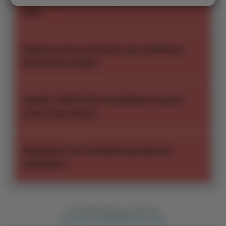
bonus
lelet, dan bebas blokir. Selain itu, sistem
>
mingguan,
adil?
prediksi
keamanan kami sangat ketat sehingga data
eksklusif,
pribadi Anda dijamin aman 100%.
Kami menggunakan sistem Fair-Play yang sudah
dan
bersertifikat internasional. Semua hasil putaran
Apakah proses pencairan dana (withdraw)
support
murni berdasarkan keberuntungan dan sistem
>
benar-benar instan?
khusus dari
otomatis (RNG), tanpa ada settingan atau campur
tim
tangan orang dalam.
JUDOL303.
Ya, sangat cepat! Dengan sistem otomatis kami,
dana kemenangan Anda langsung diproses dan
Apakah JUDOL303 menyediakan program
masuk ke rekening dalam hitungan detik hingga
>
promo atau bonus?
menit saja, tanpa prosedur yang berbelit-belit.
Tentu saja! Ada Bonus Member Baru, cashback
mingguan, hingga hadiah loyalitas untuk member
Bagaimana cara menghubungi layanan
setia. Semua bonus diberikan secara transparan
>
pelanggan?
agar Anda punya modal lebih untuk meraih
kemenangan.
Tim kami aktif 24 jam nonstop. Anda bisa
langsung klik menu Live Chat di situs atau
© All Rights Reserved JUDOL303
hubungi kami lewat WhatsApp resmi. Customer
Contact the KUNINGTOGELHelp Team
service kami asli manusia, ramah, dan siap