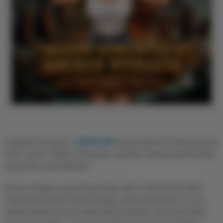
Lupakan yang lain,
JUDOL303
punya pesona menang yang
bikin candu. Sekali coba putar, rasakan sensasi profit instan
yang bikin lupa daratan!
Bosan dengan yang biasa-biasa saja? JUDOL303 hadir
membawa pesona kemenangan yang beda kelas. Di sini,
setiap putaran punya daya pikat tersendiri yang bisa bikin