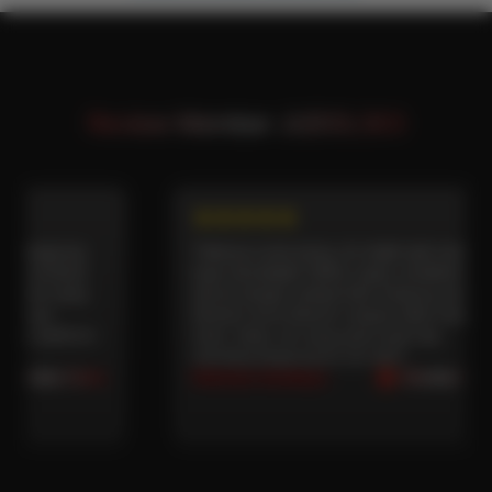
membantu masalah apa pun sampai tuntas.
Review Member JUDOL303
★★★★★
r langsung
“Niatnya cuma iseng, eh malah jadi orang
benar-benar
kaya mendadak! Daftar cepat, prediksinya
axwin yang
akurat banget sampai bikin bingung sendiri.
roses
Kemarin kena Maxwin sampai saldo luber-
nar platform
luber. Kalau cari yang pasti-pasti aja,
mending langsung ke sini deh!”
ember Setia
Rahmad, Surabaya
Member Setia