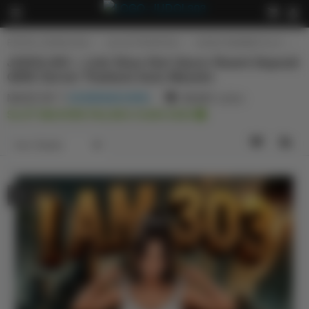
PORTAL RESMI 2026
JALUR PRIORITAS
AKSES MEMBER ELIT
J
JUDOL303 > Link Situs Slot Gacor Resmi Deposit
QRIS Server Thailand Auto Maxwin
MADE BY ?
ADMINMAXWIN
45,621
sales
SLOT MAXWIN PALING CUAN 2026
Item Details