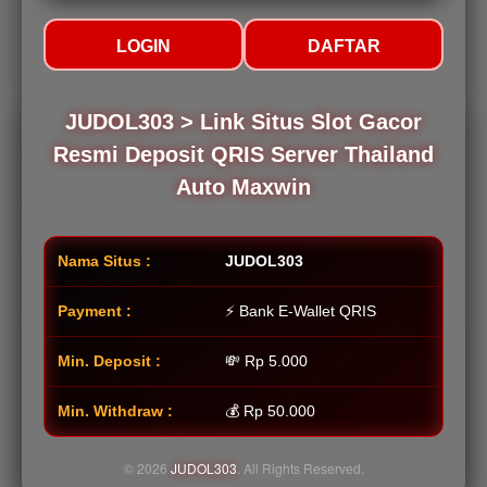
togel
resmi
Harga dalam Rupiah dan sudah termasuk biaya layanan
LOGIN
DAFTAR
(HK,
SGP,
SDY,
JUDOL303 > Link Situs Slot Gacor
Macau)
Resmi Deposit QRIS Server Thailand
dengan
FAQ — Pertanyaan yang Sering
bonus
Auto Maxwin
harian
Diajukan
dan
cashback
Nama Situs :
JUDOL303
Klik pertanyaan di bawah untuk membuka atau menutup
menarik.
jawabannya.
Payment :
⚡ Bank E-Wallet QRIS
Member
Pilih
VIP
Min. Deposit :
💸 Rp 5.000
Apa inovasi terbesar yang ditawarkan
100.000
Rp
>
JUDOL303?
Min. Withdraw :
💰 Rp 50.000
Dapatkan
layanan
Kami menggunakan Teknologi Server 2026
prioritas,
© 2026
JUDOL303
. All Rights Reserved.
terbaru yang membuat akses sangat cepat, anti-
Bagaimana sistem menjamin permainan yang