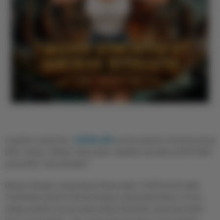
Lupakan yang lain,
JUDOL303
punya pesona menang yang
bikin candu. Sekali coba putar, rasakan sensasi profit instan
yang bikin lupa daratan!
Bosan dengan yang biasa-biasa saja? JUDOL303 hadir
membawa pesona kemenangan yang beda kelas. Di sini,
setiap putaran punya daya pikat tersendiri yang bisa bikin