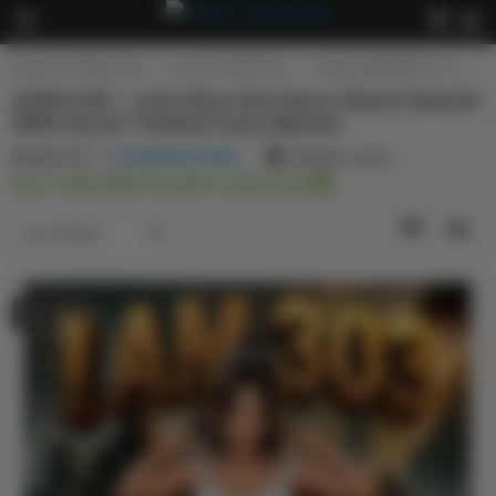
PORTAL RESMI 2026
JALUR PRIORITAS
AKSES MEMBER ELIT
J
JUDOL303 > Link Situs Slot Gacor Resmi Deposit
QRIS Server Thailand Auto Maxwin
MADE BY ?
ADMINMAXWIN
45,621
sales
SLOT MAXWIN PALING CUAN 2026
Item Details