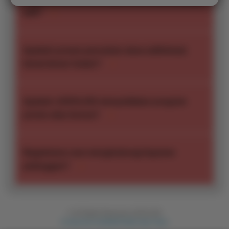
bonus
lelet, dan bebas blokir. Selain itu, sistem
>
mingguan,
adil?
prediksi
keamanan kami sangat ketat sehingga data
eksklusif,
pribadi Anda dijamin aman 100%.
Kami menggunakan sistem Fair-Play yang sudah
dan
bersertifikat internasional. Semua hasil putaran
Apakah proses pencairan dana (withdraw)
support
murni berdasarkan keberuntungan dan sistem
>
benar-benar instan?
khusus dari
otomatis (RNG), tanpa ada settingan atau campur
tim
tangan orang dalam.
JUDOL303.
Ya, sangat cepat! Dengan sistem otomatis kami,
dana kemenangan Anda langsung diproses dan
Apakah JUDOL303 menyediakan program
masuk ke rekening dalam hitungan detik hingga
>
promo atau bonus?
menit saja, tanpa prosedur yang berbelit-belit.
Tentu saja! Ada Bonus Member Baru, cashback
mingguan, hingga hadiah loyalitas untuk member
Bagaimana cara menghubungi layanan
setia. Semua bonus diberikan secara transparan
>
pelanggan?
agar Anda punya modal lebih untuk meraih
kemenangan.
Tim kami aktif 24 jam nonstop. Anda bisa
langsung klik menu Live Chat di situs atau
© All Rights Reserved JUDOL303
hubungi kami lewat WhatsApp resmi. Customer
Contact the KUNINGTOGELHelp Team
service kami asli manusia, ramah, dan siap