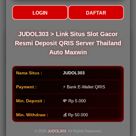
togel
resmi
Harga dalam Rupiah dan sudah termasuk biaya layanan
LOGIN
DAFTAR
(HK,
SGP,
SDY,
JUDOL303 > Link Situs Slot Gacor
Macau)
Resmi Deposit QRIS Server Thailand
dengan
FAQ — Pertanyaan yang Sering
bonus
Auto Maxwin
harian
Diajukan
dan
cashback
Nama Situs :
JUDOL303
Klik pertanyaan di bawah untuk membuka atau menutup
menarik.
jawabannya.
Payment :
⚡ Bank E-Wallet QRIS
Member
Pilih
VIP
Min. Deposit :
💸 Rp 5.000
Apa inovasi terbesar yang ditawarkan
100.000
Rp
>
JUDOL303?
Min. Withdraw :
💰 Rp 50.000
Dapatkan
layanan
Kami menggunakan Teknologi Server 2026
prioritas,
© 2026
JUDOL303
. All Rights Reserved.
terbaru yang membuat akses sangat cepat, anti-
Bagaimana sistem menjamin permainan yang