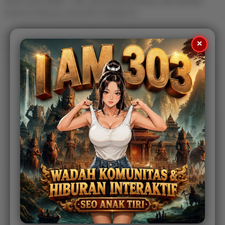
kamu lupa waktu—dan yang lebih penting, lupa daratan
karena hasilnya yang bikin ketagihan.
Jangan cuma jadi penonton setia keberuntungan orang lain.
×
Saatnya kamu yang jadi pusat perhatian dan jemput profit
yang sudah menanti di depan mata. Klik JUDOL303
sekarang, buktikan sendiri kenapa pesonanya begitu candu
dan bikin banyak orang betah berlama-lama!
Rp
5.000
Pilih Paket Member
Member
Aktif
Reguler
Bonus New Member
Cashback Mingguan
5.000
Rp
Support 24 Jam
Nikmati
semua
DAFTAR SEKARANG
pasaran