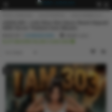
PORTAL RESMI 2026
JALUR PRIORITAS
AKSES MEMBER ELIT
J
JUDOL303 > Link Situs Slot Gacor Resmi Deposit
QRIS Server Thailand Auto Maxwin
MADE BY ?
ADMINMAXWIN
45,621
sales
SLOT MAXWIN PALING CUAN 2026
Item Details