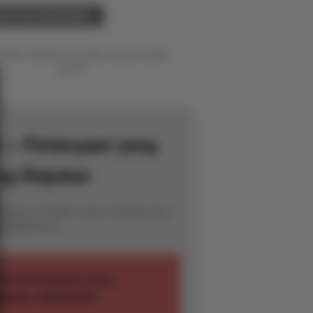
AFTAR SEKARANG
100.000
mber VIP
Pilih
Rp
 dalam Rupiah dan sudah termasuk biaya
atkan layanan prioritas, bonus mingguan,
layanan
diksi eksklusif, dan support khusus dari tim
DOL303.
 — Pertanyaan yang
ng Diajukan
rtanyaan di bawah untuk membuka atau
 jawabannya.
inovasi terbesar yang
>
warkan JUDOL303?