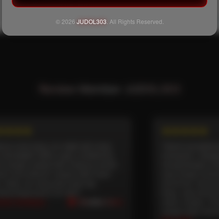
bisa 
situs
© 2026
JUDOL303
. All Rights Reserved.
What
kami 
memb
tunta
Review Member JUDOL303
★★★
★★★★★
 cuma iseng, eh malah jadi orang
“Sistem pendaftaranny
dadak! Daftar cepat, prediksinya
transparan. Sebagai p
anget sampai bikin bingung sendiri.
mengutamakan keamana
kena Maxwin sampai saldo luber-
saya sangat terkesan d
lau cari yang pasti-pasti aja,
servernya. Akurasi pre
langsung ke sini deh!”
biasa, saya berhasil m
 Surabaya
Member Setia
waktu singkat. Penga
sangat layak direkomen