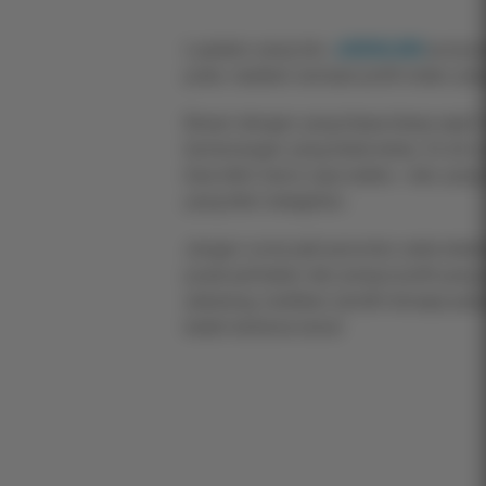
Lupakan yang lain,
JUDOL303
punya p
putar, rasakan sensasi profit instan yan
Bosan dengan yang biasa-biasa saj
kemenangan yang beda kelas. Di sini, s
bisa bikin kamu lupa waktu—dan yang l
yang bikin ketagihan.
Jangan cuma jadi penonton setia keber
pusat perhatian dan jemput profit yan
sekarang, buktikan sendiri kenapa pes
betah berlama-lama!