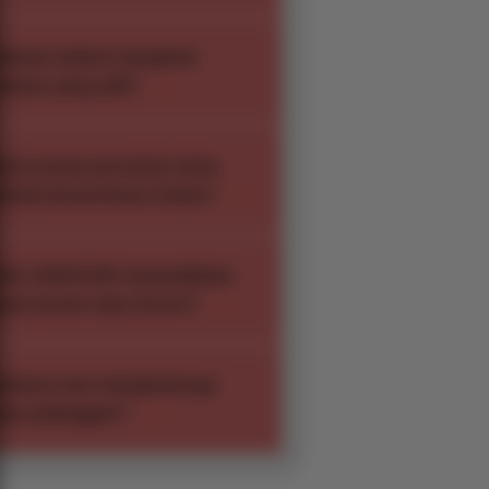
 menggunakan Teknologi Server
 terbaru yang membuat akses
imana sistem menjamin
t cepat, anti-lelet, dan bebas
>
ainan yang adil?
r. Selain itu, sistem keamanan
sangat ketat sehingga data
 menggunakan sistem Fair-Play
adi Anda dijamin aman 100%.
sudah bersertifikat internasional.
ah proses pencairan dana
a hasil putaran murni
>
hdraw) benar-benar instan?
asarkan keberuntungan dan
em otomatis (RNG), tanpa ada
sangat cepat! Dengan sistem
ingan atau campur tangan orang
atis kami, dana kemenangan
kah JUDOL303 menyediakan
m.
 langsung diproses dan masuk ke
>
ram promo atau bonus?
ning dalam hitungan detik hingga
 saja, tanpa prosedur yang
u saja! Ada Bonus Member Baru,
it-belit.
back mingguan, hingga hadiah
imana cara menghubungi
litas untuk member setia. Semua
>
nan pelanggan?
s diberikan secara transparan
 Anda punya modal lebih untuk
ami aktif 24 jam nonstop. Anda
ih kemenangan.