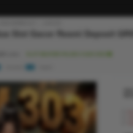
AKSES MEMBER ELIT
JUDOL303
us Slot Gacor Resmi Deposit QRI
621
sales
SLOT MAXWIN PALING CUAN 2026
Comments
Support
4.6K
Pili
Mem
Me
Bo
Nik
Ca
Su
SD
men