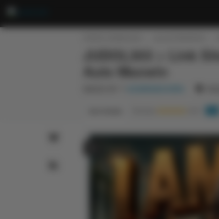
PORTAL RESMI 2026
JALUR PRIORITAS
JUDOL303 > Link Sit
Auto Maxwin
MADE BY ?
ADMINMAXWIN
45,
4.83
Reviews
4.83
Item Details
1.5K
stars