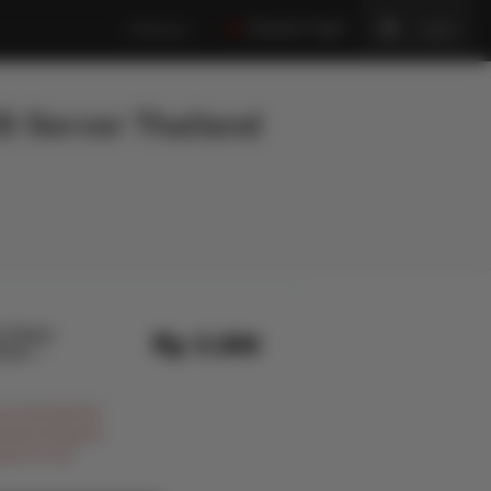
Pasaran Togel
Category
Login
?? Togel Hongkong (HK)
?? Togel Singapore (SGP)
S Server Thailand
?? Togel Sydney (SDY)
?? Togel Macau
h Paket
Rp
5.000
ber
5.000
mber Reguler
Aktif
Rp
nus New Member
mati semua pasaran togel resmi (HK, SGP,
shback Mingguan
pport 24 Jam
Y, Macau) dengan bonus harian dan cashback
arik.