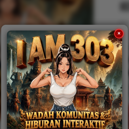
D
Me
Harga
Dap
pre
×
JU
FAQ
Seri
Klik pe
menutup
Apa 
dita