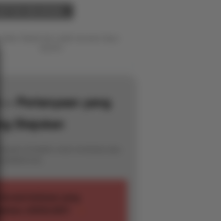
AFTAR SEKARANG
100.000
mber VIP
Pilih
Rp
 dalam Rupiah dan sudah termasuk biaya
atkan layanan prioritas, bonus mingguan,
layanan
diksi eksklusif, dan support khusus dari tim
DOL303.
 — Pertanyaan yang
ng Diajukan
rtanyaan di bawah untuk membuka atau
 jawabannya.
inovasi terbesar yang
>
warkan JUDOL303?