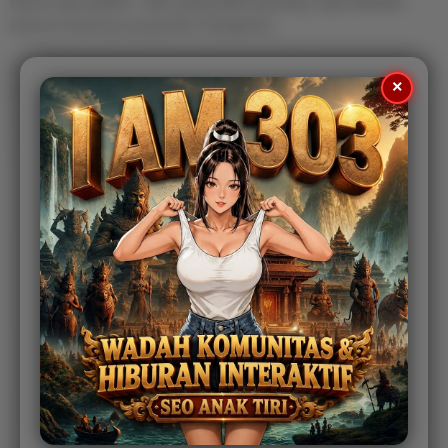
kamu lupa waktu—dan yang lebih penting, lupa daratan
karena hasilnya yang bikin ketagihan.
Jangan cuma jadi penonton setia keberuntungan orang lain.
×
Saatnya kamu yang jadi pusat perhatian dan jemput profit
yang sudah menanti di depan mata. Klik JUDOL303
sekarang, buktikan sendiri kenapa pesonanya begitu candu
dan bikin banyak orang betah berlama-lama!
Rp
5.000
Pilih Paket Member
Member
Aktif
Reguler
Bonus New Member
Cashback Mingguan
5.000
Rp
Support 24 Jam
Nikmati
semua
DAFTAR SEKARANG
pasaran