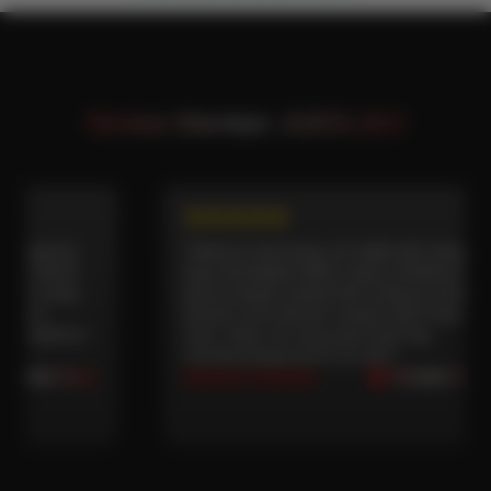
membantu masalah apa pun sampai tuntas.
Review Member JUDOL303
★★★★★
 langsung
“Niatnya cuma iseng, eh malah jadi orang
enar-benar
kaya mendadak! Daftar cepat, prediksinya
xwin yang
akurat banget sampai bikin bingung sendiri.
roses
Kemarin kena Maxwin sampai saldo luber-
ar platform
luber. Kalau cari yang pasti-pasti aja,
mending langsung ke sini deh!”
mber Setia
Rahmad, Surabaya
Member Setia