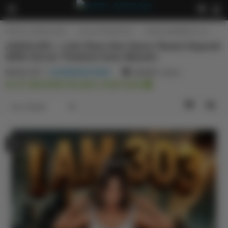
PORTAL RESMI 2026
JALUR PRIORITAS
AKSES MEMBER ELIT
J
JUDOL303 > Link Situs Slot Gacor Resmi Deposit
QRIS Server Thailand Auto Maxwin
MADE BY ?
ADMINMAXWIN
45,621
sales
SLOT MAXWIN PALING CUAN 2026
Item Details