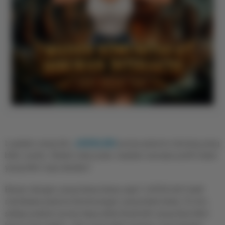
Lupakan yang lain,
JUDOL303
punya pesona menang yang
bikin candu. Sekali coba putar, rasakan sensasi profit instan
yang bikin lupa daratan!
Bosan dengan yang biasa-biasa saja? JUDOL303 hadir
membawa pesona kemenangan yang beda kelas. Di sini,
setiap putaran punya daya pikat tersendiri yang bisa bikin