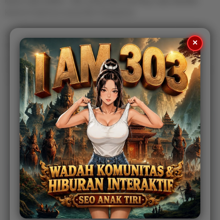
kamu lupa waktu—dan yang lebih penting, lupa daratan
karena hasilnya yang bikin ketagihan.
Jangan cuma jadi penonton setia keberuntungan orang lain.
×
Saatnya kamu yang jadi pusat perhatian dan jemput profit
yang sudah menanti di depan mata. Klik JUDOL303
sekarang, buktikan sendiri kenapa pesonanya begitu candu
dan bikin banyak orang betah berlama-lama!
Rp
5.000
Pilih Paket Member
Member
Aktif
Reguler
Bonus New Member
Cashback Mingguan
5.000
Rp
Support 24 Jam
Nikmati
semua
DAFTAR SEKARANG
pasaran