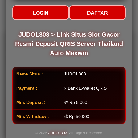
togel
resmi
Harga dalam Rupiah dan sudah termasuk biaya layanan
LOGIN
DAFTAR
(HK,
SGP,
SDY,
JUDOL303 > Link Situs Slot Gacor
Macau)
Resmi Deposit QRIS Server Thailand
dengan
FAQ — Pertanyaan yang Sering
bonus
Auto Maxwin
harian
Diajukan
dan
cashback
Nama Situs :
JUDOL303
Klik pertanyaan di bawah untuk membuka atau menutup
menarik.
jawabannya.
Payment :
⚡ Bank E-Wallet QRIS
Member
Pilih
VIP
Min. Deposit :
💸 Rp 5.000
Apa inovasi terbesar yang ditawarkan
100.000
Rp
>
JUDOL303?
Min. Withdraw :
💰 Rp 50.000
Dapatkan
layanan
Kami menggunakan Teknologi Server 2026
prioritas,
© 2026
JUDOL303
. All Rights Reserved.
terbaru yang membuat akses sangat cepat, anti-
Bagaimana sistem menjamin permainan yang