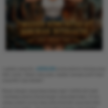
Lupakan yang lain,
JUDOL303
punya pesona menang yang
bikin candu. Sekali coba putar, rasakan sensasi profit instan
yang bikin lupa daratan!
Bosan dengan yang biasa-biasa saja? JUDOL303 hadir
membawa pesona kemenangan yang beda kelas. Di sini,
setiap putaran punya daya pikat tersendiri yang bisa bikin