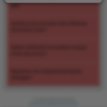
bonus
lelet, dan bebas blokir. Selain itu, sistem
>
mingguan,
adil?
prediksi
keamanan kami sangat ketat sehingga data
eksklusif,
pribadi Anda dijamin aman 100%.
Kami menggunakan sistem Fair-Play yang sudah
dan
bersertifikat internasional. Semua hasil putaran
Apakah proses pencairan dana (withdraw)
support
murni berdasarkan keberuntungan dan sistem
>
benar-benar instan?
khusus dari
otomatis (RNG), tanpa ada settingan atau campur
tim
tangan orang dalam.
JUDOL303.
Ya, sangat cepat! Dengan sistem otomatis kami,
dana kemenangan Anda langsung diproses dan
Apakah JUDOL303 menyediakan program
masuk ke rekening dalam hitungan detik hingga
>
promo atau bonus?
menit saja, tanpa prosedur yang berbelit-belit.
Tentu saja! Ada Bonus Member Baru, cashback
mingguan, hingga hadiah loyalitas untuk member
Bagaimana cara menghubungi layanan
setia. Semua bonus diberikan secara transparan
>
pelanggan?
agar Anda punya modal lebih untuk meraih
kemenangan.
Tim kami aktif 24 jam nonstop. Anda bisa
langsung klik menu Live Chat di situs atau
© All Rights Reserved JUDOL303
hubungi kami lewat WhatsApp resmi. Customer
Contact the KUNINGTOGELHelp Team
service kami asli manusia, ramah, dan siap