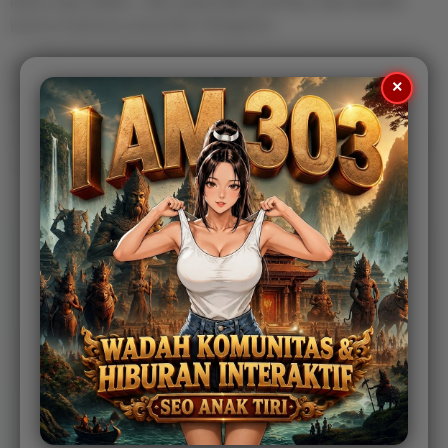
kamu lupa waktu—dan yang lebih penting, lupa daratan
karena hasilnya yang bikin ketagihan.
Jangan cuma jadi penonton setia keberuntungan orang lain.
×
Saatnya kamu yang jadi pusat perhatian dan jemput profit
yang sudah menanti di depan mata. Klik JUDOL303
sekarang, buktikan sendiri kenapa pesonanya begitu candu
dan bikin banyak orang betah berlama-lama!
Rp
5.000
Pilih Paket Member
Member
Aktif
Reguler
Bonus New Member
Cashback Mingguan
5.000
Rp
Support 24 Jam
Nikmati
semua
DAFTAR SEKARANG
pasaran