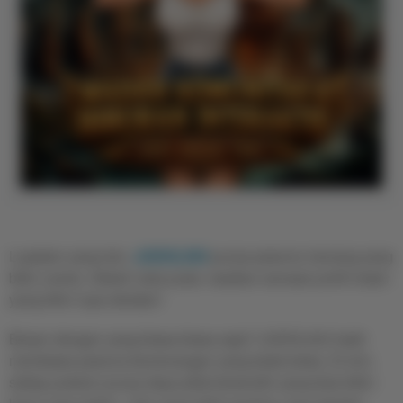
Lupakan yang lain,
JUDOL303
punya pesona menang yang
bikin candu. Sekali coba putar, rasakan sensasi profit instan
yang bikin lupa daratan!
Bosan dengan yang biasa-biasa saja? JUDOL303 hadir
membawa pesona kemenangan yang beda kelas. Di sini,
setiap putaran punya daya pikat tersendiri yang bisa bikin