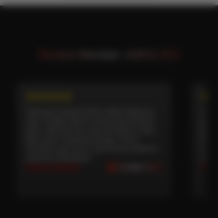
membantu masalah apa pun sampai tuntas.
Review Member JUDOL303
★★★★★
★★
“Gak perlu banyak drama, daftar langsung
“Niatny
main. Prediksi akurat, slotnya benar-benar
kaya me
gacor. Kemarin baru saja cair Maxwin yang
akurat 
bikin saldo melambung tinggi. Proses
Kemarin
withdraw juga instan, benar-benar platform
luber. K
yang bisa diandalkan!”
mending
Ahmad, Bandung
Member Setia
Rahmad