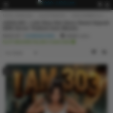
PORTAL RESMI 2026
JALUR PRIORITAS
AKSES MEMBER ELIT
J
JUDOL303 > Link Situs Slot Gacor Resmi Deposit
QRIS Server Thailand Auto Maxwin
MADE BY ?
ADMINMAXWIN
45,621
sales
SLOT MAXWIN PALING CUAN 2026
Item Details