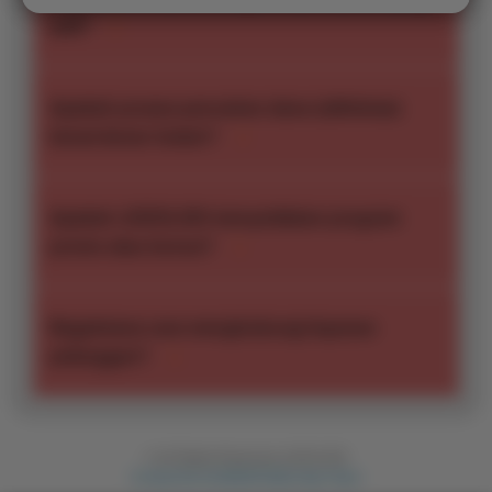
bonus
lelet, dan bebas blokir. Selain itu, sistem
>
mingguan,
adil?
prediksi
keamanan kami sangat ketat sehingga data
eksklusif,
pribadi Anda dijamin aman 100%.
Kami menggunakan sistem Fair-Play yang sudah
dan
bersertifikat internasional. Semua hasil putaran
Apakah proses pencairan dana (withdraw)
support
murni berdasarkan keberuntungan dan sistem
>
benar-benar instan?
khusus dari
otomatis (RNG), tanpa ada settingan atau campur
tim
tangan orang dalam.
JUDOL303.
Ya, sangat cepat! Dengan sistem otomatis kami,
dana kemenangan Anda langsung diproses dan
Apakah JUDOL303 menyediakan program
masuk ke rekening dalam hitungan detik hingga
>
promo atau bonus?
menit saja, tanpa prosedur yang berbelit-belit.
Tentu saja! Ada Bonus Member Baru, cashback
mingguan, hingga hadiah loyalitas untuk member
Bagaimana cara menghubungi layanan
setia. Semua bonus diberikan secara transparan
>
pelanggan?
agar Anda punya modal lebih untuk meraih
kemenangan.
Tim kami aktif 24 jam nonstop. Anda bisa
langsung klik menu Live Chat di situs atau
© All Rights Reserved JUDOL303
hubungi kami lewat WhatsApp resmi. Customer
Contact the KUNINGTOGELHelp Team
service kami asli manusia, ramah, dan siap