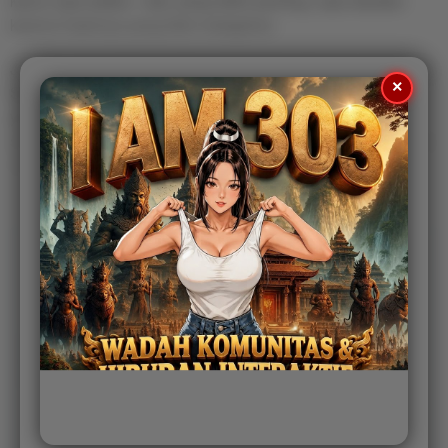
kamu lupa waktu—dan yang lebih penting, lupa daratan
karena hasilnya yang bikin ketagihan.
Jangan cuma jadi penonton setia keberuntungan orang lain.
×
Saatnya kamu yang jadi pusat perhatian dan jemput profit
yang sudah menanti di depan mata. Klik JUDOL303
sekarang, buktikan sendiri kenapa pesonanya begitu candu
dan bikin banyak orang betah berlama-lama!
Rp
5.000
Pilih Paket Member
Member
Aktif
Reguler
Bonus New Member
Cashback Mingguan
5.000
Rp
Support 24 Jam
Nikmati
semua
DAFTAR SEKARANG
pasaran