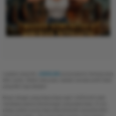
Lupakan yang lain,
JUDOL303
punya pesona menang yang
bikin candu. Sekali coba putar, rasakan sensasi profit instan
yang bikin lupa daratan!
Bosan dengan yang biasa-biasa saja? JUDOL303 hadir
membawa pesona kemenangan yang beda kelas. Di sini,
setiap putaran punya daya pikat tersendiri yang bisa bikin