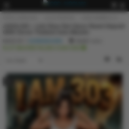
PORTAL RESMI 2026
JALUR PRIORITAS
AKSES MEMBER ELIT
J
JUDOL303 > Link Situs Slot Gacor Resmi Deposit
QRIS Server Thailand Auto Maxwin
MADE BY ?
ADMINMAXWIN
45,621
sales
SLOT MAXWIN PALING CUAN 2026
Item Details