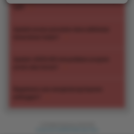
bonus
lelet, dan bebas blokir. Selain itu, sistem
>
mingguan,
adil?
prediksi
keamanan kami sangat ketat sehingga data
eksklusif,
pribadi Anda dijamin aman 100%.
Kami menggunakan sistem Fair-Play yang sudah
dan
bersertifikat internasional. Semua hasil putaran
Apakah proses pencairan dana (withdraw)
support
murni berdasarkan keberuntungan dan sistem
>
benar-benar instan?
khusus dari
otomatis (RNG), tanpa ada settingan atau campur
tim
tangan orang dalam.
JUDOL303.
Ya, sangat cepat! Dengan sistem otomatis kami,
dana kemenangan Anda langsung diproses dan
Apakah JUDOL303 menyediakan program
masuk ke rekening dalam hitungan detik hingga
>
promo atau bonus?
menit saja, tanpa prosedur yang berbelit-belit.
Tentu saja! Ada Bonus Member Baru, cashback
mingguan, hingga hadiah loyalitas untuk member
Bagaimana cara menghubungi layanan
setia. Semua bonus diberikan secara transparan
>
pelanggan?
agar Anda punya modal lebih untuk meraih
kemenangan.
Tim kami aktif 24 jam nonstop. Anda bisa
langsung klik menu Live Chat di situs atau
© All Rights Reserved JUDOL303
hubungi kami lewat WhatsApp resmi. Customer
Contact the KUNINGTOGELHelp Team
service kami asli manusia, ramah, dan siap