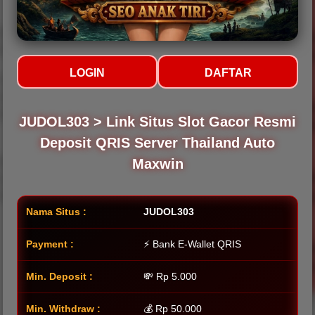
Kami
esona menang yang bikin candu. Sekali coba
2026
Baga
g bikin lupa daratan!
sanga
perm
bloki
LOGIN
DAFTAR
a? JUDOL303 hadir membawa pesona
kami 
Kami
etiap putaran punya daya pikat tersendiri yang
prib
yang 
Apak
ebih penting, lupa daratan karena hasilnya
JUDOL303 > Link Situs Slot Gacor Resmi
Semu
(wit
berd
Deposit QRIS Server Thailand Auto
sist
Ya, 
untungan orang lain. Saatnya kamu yang jadi
Maxwin
sett
otom
Apa
g sudah menanti di depan mata. Klik JUDOL303
dala
Anda
onanya begitu candu dan bikin banyak orang
prog
reke
Nama Situs :
JUDOL303
menit
Tent
berbel
Payment :
⚡ Bank E-Wallet QRIS
cash
Baga
loya
laya
Min. Deposit :
💸 Rp 5.000
bonu
agar
Tim k
Min. Withdraw :
💰 Rp 50.000
mera