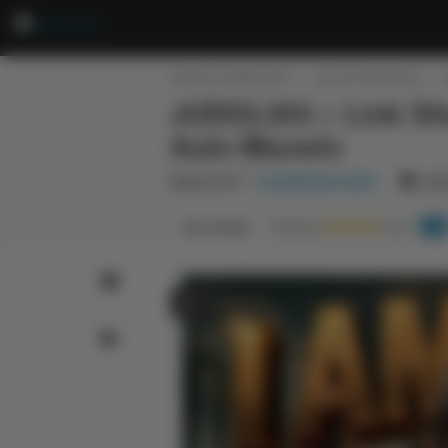
PORTAL RESMI 2026
JALUR PRIORITAS
JUDOL303 > Link Sit
Auto Maxwin
MADE BY ?
ADMINMAXWIN
45,
4.83
Reviews
4.83
Item Details
1.5K
stars