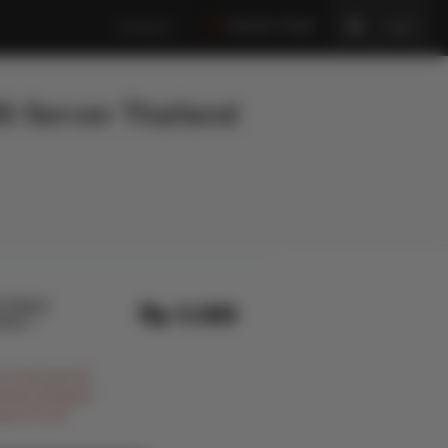
Pasaran Togel
Category
Login
?? Togel Hongkong (HK)
?? Togel Singapore (SGP)
S Server Thailand
?? Togel Sydney (SDY)
?? Togel Macau
h Paket
Rp
5.000
ber
5.000
mber Reguler
Aktif
Rp
nus New Member
mati semua pasaran togel resmi (HK, SGP,
shback Mingguan
pport 24 Jam
Y, Macau) dengan bonus harian dan cashback
arik.