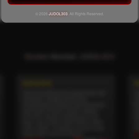
bisa 
situs
© 2026
JUDOL303
. All Rights Reserved.
What
kami 
memb
tunta
Review Member JUDOL303
★★★★★
★★
“Sistem pendaftarannya sangat efisien dan
“Gak e
transparan. Sebagai pemain yang
nyoba 
mengutamakan keamanan data terenkripsi,
banget,
saya sangat terkesan dengan stabilitas
parah!
servernya. Akurasi prediksinya pun luar
saldo m
biasa, saya berhasil meraih Maxwin dalam
mah de
waktu singkat. Pengalaman premium yang
hoki!”
sangat layak direkomendasikan.”
Ucok,