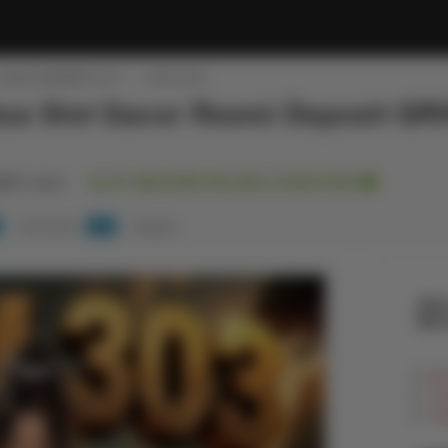
AKSES MEMBER ELIT
JUDOL303
us Slot Gacor Resmi Deposit QRI
621
sales
SLOT MAXWIN PALING CUAN 2026
Comments
Support
4.6K
Pili
Mem
Me
Bo
Nik
Ca
Su
SD
men