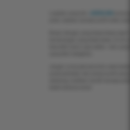
Lupakan yang lain,
JUDOL303
punya p
putar, rasakan sensasi profit instan yan
Bosan dengan yang biasa-biasa saj
kemenangan yang beda kelas. Di sini, s
bisa bikin kamu lupa waktu—dan yang l
yang bikin ketagihan.
Jangan cuma jadi penonton setia keber
pusat perhatian dan jemput profit yan
sekarang, buktikan sendiri kenapa pes
betah berlama-lama!