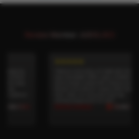
membantu masalah apa pun sampai tuntas.
Review Member JUDOL303
★★★★★
r langsung
“Niatnya cuma iseng, eh malah jadi orang
benar-benar
kaya mendadak! Daftar cepat, prediksinya
axwin yang
akurat banget sampai bikin bingung sendiri.
roses
Kemarin kena Maxwin sampai saldo luber-
nar platform
luber. Kalau cari yang pasti-pasti aja,
mending langsung ke sini deh!”
ember Setia
Rahmad, Surabaya
Member Setia