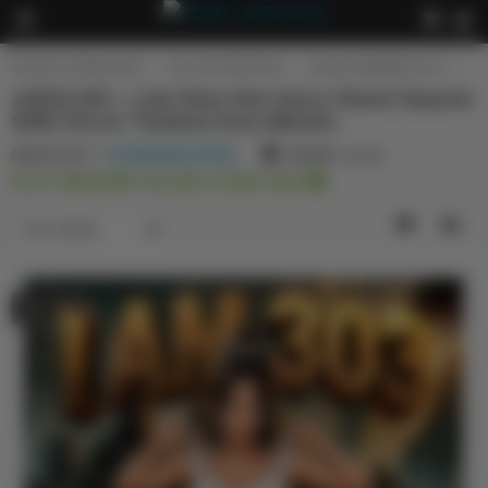
PORTAL RESMI 2026
JALUR PRIORITAS
AKSES MEMBER ELIT
J
JUDOL303 > Link Situs Slot Gacor Resmi Deposit
QRIS Server Thailand Auto Maxwin
MADE BY ?
ADMINMAXWIN
45,621
sales
SLOT MAXWIN PALING CUAN 2026
Item Details