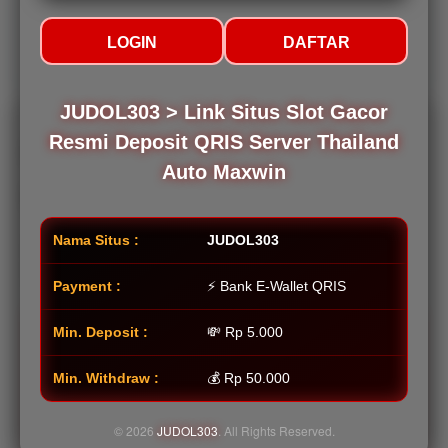
togel
resmi
Harga dalam Rupiah dan sudah termasuk biaya layanan
LOGIN
DAFTAR
(HK,
SGP,
SDY,
JUDOL303 > Link Situs Slot Gacor
Macau)
Resmi Deposit QRIS Server Thailand
dengan
FAQ — Pertanyaan yang Sering
bonus
Auto Maxwin
harian
Diajukan
dan
cashback
Nama Situs :
JUDOL303
Klik pertanyaan di bawah untuk membuka atau menutup
menarik.
jawabannya.
Payment :
⚡ Bank E-Wallet QRIS
Member
Pilih
VIP
Min. Deposit :
💸 Rp 5.000
Apa inovasi terbesar yang ditawarkan
100.000
Rp
>
JUDOL303?
Min. Withdraw :
💰 Rp 50.000
Dapatkan
layanan
Kami menggunakan Teknologi Server 2026
prioritas,
© 2026
JUDOL303
. All Rights Reserved.
terbaru yang membuat akses sangat cepat, anti-
Bagaimana sistem menjamin permainan yang