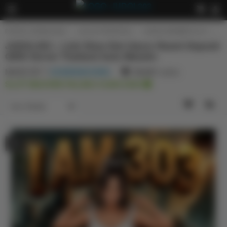
PORTAL RESMI 2026
JALUR PRIORITAS
AKSES MEMBER ELIT
J
JUDOL303 > Link Situs Slot Gacor Resmi Deposit
QRIS Server Thailand Auto Maxwin
MADE BY ?
ADMINMAXWIN
45,621
sales
SLOT MAXWIN PALING CUAN 2026
Item Details