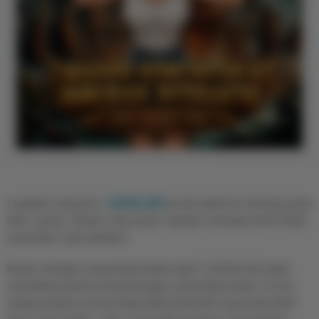
Lupakan yang lain,
JUDOL303
punya pesona menang yang
bikin candu. Sekali coba putar, rasakan sensasi profit instan
yang bikin lupa daratan!
Bosan dengan yang biasa-biasa saja? JUDOL303 hadir
membawa pesona kemenangan yang beda kelas. Di sini,
setiap putaran punya daya pikat tersendiri yang bisa bikin