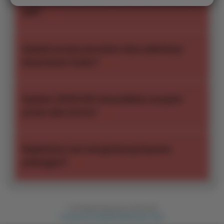
bonus
lelet, dan bebas blokir. Selain itu, sistem
>
mingguan,
adil?
prediksi
keamanan kami sangat ketat sehingga data
eksklusif,
pribadi Anda dijamin aman 100%.
Kami menggunakan sistem Fair-Play yang sudah
dan
bersertifikat internasional. Semua hasil putaran
Apakah proses pencairan dana (withdraw)
support
murni berdasarkan keberuntungan dan sistem
>
benar-benar instan?
khusus dari
otomatis (RNG), tanpa ada settingan atau campur
tim
tangan orang dalam.
JUDOL303.
Ya, sangat cepat! Dengan sistem otomatis kami,
dana kemenangan Anda langsung diproses dan
Apakah JUDOL303 menyediakan program
masuk ke rekening dalam hitungan detik hingga
>
promo atau bonus?
menit saja, tanpa prosedur yang berbelit-belit.
Tentu saja! Ada Bonus Member Baru, cashback
mingguan, hingga hadiah loyalitas untuk member
Bagaimana cara menghubungi layanan
setia. Semua bonus diberikan secara transparan
>
pelanggan?
agar Anda punya modal lebih untuk meraih
kemenangan.
Tim kami aktif 24 jam nonstop. Anda bisa
langsung klik menu Live Chat di situs atau
© All Rights Reserved JUDOL303
hubungi kami lewat WhatsApp resmi. Customer
Contact the KUNINGTOGELHelp Team
service kami asli manusia, ramah, dan siap