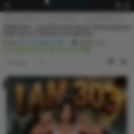
PORTAL RESMI 2026
JALUR PRIORITAS
AKSES MEMBER ELIT
J
JUDOL303 > Link Situs Slot Gacor Resmi Deposit
QRIS Server Thailand Auto Maxwin
MADE BY ?
ADMINMAXWIN
45,621
sales
SLOT MAXWIN PALING CUAN 2026
Item Details