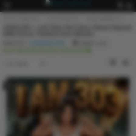
PORTAL RESMI 2026
JALUR PRIORITAS
AKSES MEMBER ELIT
J
JUDOL303 > Link Situs Slot Gacor Resmi Deposit
QRIS Server Thailand Auto Maxwin
MADE BY ?
ADMINMAXWIN
45,621
sales
SLOT MAXWIN PALING CUAN 2026
Item Details