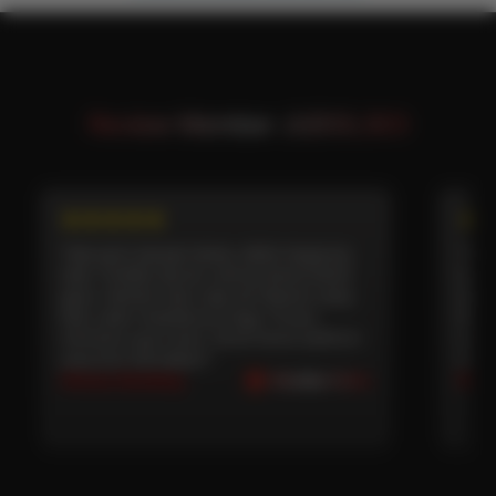
membantu masalah apa pun sampai tuntas.
Review Member JUDOL303
★★★★★
★★
“Gak perlu banyak drama, daftar langsung
“Niatny
main. Prediksi akurat, slotnya benar-benar
kaya me
gacor. Kemarin baru saja cair Maxwin yang
akurat 
bikin saldo melambung tinggi. Proses
Kemarin
withdraw juga instan, benar-benar platform
luber. K
yang bisa diandalkan!”
mending
Ahmad, Bandung
Member Setia
Rahmad