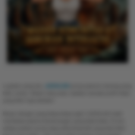
Lupakan yang lain,
JUDOL303
punya pesona menang yang
bikin candu. Sekali coba putar, rasakan sensasi profit instan
yang bikin lupa daratan!
Bosan dengan yang biasa-biasa saja? JUDOL303 hadir
membawa pesona kemenangan yang beda kelas. Di sini,
setiap putaran punya daya pikat tersendiri yang bisa bikin