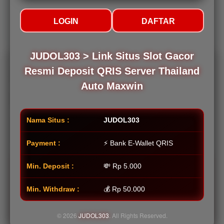
togel
resmi
Harga dalam Rupiah dan sudah termasuk biaya layanan
LOGIN
DAFTAR
(HK,
SGP,
SDY,
JUDOL303 > Link Situs Slot Gacor
Macau)
Resmi Deposit QRIS Server Thailand
dengan
FAQ — Pertanyaan yang Sering
bonus
Auto Maxwin
harian
Diajukan
dan
cashback
Nama Situs :
JUDOL303
Klik pertanyaan di bawah untuk membuka atau menutup
menarik.
jawabannya.
Payment :
⚡ Bank E-Wallet QRIS
Member
Pilih
VIP
Min. Deposit :
💸 Rp 5.000
Apa inovasi terbesar yang ditawarkan
100.000
Rp
>
JUDOL303?
Min. Withdraw :
💰 Rp 50.000
Dapatkan
layanan
Kami menggunakan Teknologi Server 2026
prioritas,
© 2026
JUDOL303
. All Rights Reserved.
terbaru yang membuat akses sangat cepat, anti-
Bagaimana sistem menjamin permainan yang