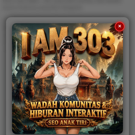
kamu lupa waktu—dan yang lebih penting, lupa daratan
karena hasilnya yang bikin ketagihan.
Jangan cuma jadi penonton setia keberuntungan orang lain.
×
Saatnya kamu yang jadi pusat perhatian dan jemput profit
yang sudah menanti di depan mata. Klik JUDOL303
sekarang, buktikan sendiri kenapa pesonanya begitu candu
dan bikin banyak orang betah berlama-lama!
Rp
5.000
Pilih Paket Member
Member
Aktif
Reguler
Bonus New Member
Cashback Mingguan
5.000
Rp
Support 24 Jam
Nikmati
semua
DAFTAR SEKARANG
pasaran