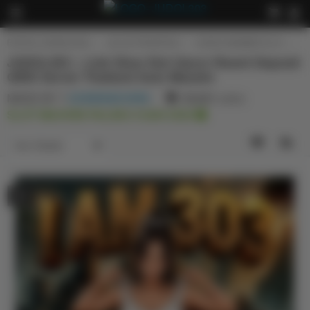
PORTAL RESMI 2026
JALUR PRIORITAS
AKSES MEMBER ELIT
J
JUDOL303 > Link Situs Slot Gacor Resmi Deposit
QRIS Server Thailand Auto Maxwin
MADE BY ?
ADMINMAXWIN
45,621
sales
SLOT MAXWIN PALING CUAN 2026
Item Details