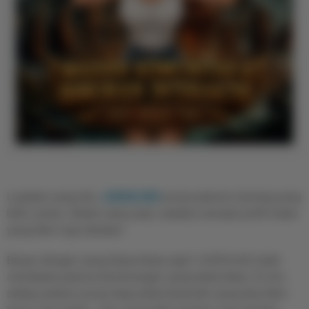
Lupakan yang lain,
JUDOL303
punya pesona menang yang
bikin candu. Sekali coba putar, rasakan sensasi profit instan
yang bikin lupa daratan!
Bosan dengan yang biasa-biasa saja? JUDOL303 hadir
membawa pesona kemenangan yang beda kelas. Di sini,
setiap putaran punya daya pikat tersendiri yang bisa bikin