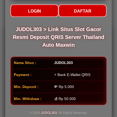
togel
resmi
Harga dalam Rupiah dan sudah termasuk biaya layanan
LOGIN
DAFTAR
(HK,
SGP,
SDY,
JUDOL303 > Link Situs Slot Gacor
Macau)
Resmi Deposit QRIS Server Thailand
dengan
FAQ — Pertanyaan yang Sering
bonus
Auto Maxwin
harian
Diajukan
dan
cashback
Nama Situs :
JUDOL303
Klik pertanyaan di bawah untuk membuka atau menutup
menarik.
jawabannya.
Payment :
⚡ Bank E-Wallet QRIS
Member
Pilih
VIP
Min. Deposit :
💸 Rp 5.000
Apa inovasi terbesar yang ditawarkan
100.000
Rp
>
JUDOL303?
Min. Withdraw :
💰 Rp 50.000
Dapatkan
layanan
Kami menggunakan Teknologi Server 2026
prioritas,
© 2026
JUDOL303
. All Rights Reserved.
terbaru yang membuat akses sangat cepat, anti-
Bagaimana sistem menjamin permainan yang