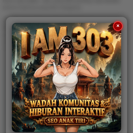
kamu lupa waktu—dan yang lebih penting, lupa daratan
karena hasilnya yang bikin ketagihan.
Jangan cuma jadi penonton setia keberuntungan orang lain.
×
Saatnya kamu yang jadi pusat perhatian dan jemput profit
yang sudah menanti di depan mata. Klik JUDOL303
sekarang, buktikan sendiri kenapa pesonanya begitu candu
dan bikin banyak orang betah berlama-lama!
Rp
5.000
Pilih Paket Member
Member
Aktif
Reguler
Bonus New Member
Cashback Mingguan
5.000
Rp
Support 24 Jam
Nikmati
semua
DAFTAR SEKARANG
pasaran