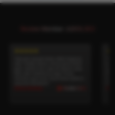
membantu masalah apa pun sampai tuntas.
Review Member JUDOL303
★★★★★
★★
“Gak perlu banyak drama, daftar langsung
“Niatny
main. Prediksi akurat, slotnya benar-benar
kaya me
gacor. Kemarin baru saja cair Maxwin yang
akurat 
bikin saldo melambung tinggi. Proses
Kemarin
withdraw juga instan, benar-benar platform
luber. K
yang bisa diandalkan!”
mending
Ahmad, Bandung
Member Setia
Rahmad