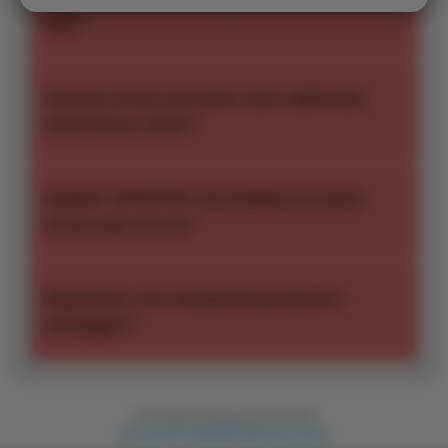
bonus
lelet, dan bebas blokir. Selain itu, sistem
>
mingguan,
adil?
prediksi
keamanan kami sangat ketat sehingga data
eksklusif,
pribadi Anda dijamin aman 100%.
Kami menggunakan sistem Fair-Play yang sudah
dan
bersertifikat internasional. Semua hasil putaran
Apakah proses pencairan dana (withdraw)
support
murni berdasarkan keberuntungan dan sistem
>
benar-benar instan?
khusus dari
otomatis (RNG), tanpa ada settingan atau campur
tim
tangan orang dalam.
JUDOL303.
Ya, sangat cepat! Dengan sistem otomatis kami,
dana kemenangan Anda langsung diproses dan
Apakah JUDOL303 menyediakan program
masuk ke rekening dalam hitungan detik hingga
>
promo atau bonus?
menit saja, tanpa prosedur yang berbelit-belit.
Tentu saja! Ada Bonus Member Baru, cashback
mingguan, hingga hadiah loyalitas untuk member
Bagaimana cara menghubungi layanan
setia. Semua bonus diberikan secara transparan
>
pelanggan?
agar Anda punya modal lebih untuk meraih
kemenangan.
Tim kami aktif 24 jam nonstop. Anda bisa
langsung klik menu Live Chat di situs atau
© All Rights Reserved JUDOL303
hubungi kami lewat WhatsApp resmi. Customer
Contact the KUNINGTOGELHelp Team
service kami asli manusia, ramah, dan siap