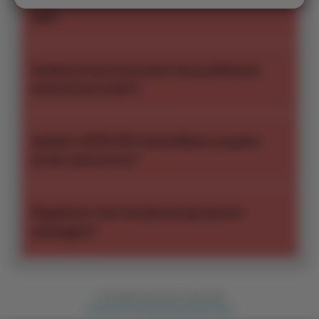
bonus
lelet, dan bebas blokir. Selain itu, sistem
>
mingguan,
adil?
prediksi
keamanan kami sangat ketat sehingga data
eksklusif,
pribadi Anda dijamin aman 100%.
Kami menggunakan sistem Fair-Play yang sudah
dan
bersertifikat internasional. Semua hasil putaran
Apakah proses pencairan dana (withdraw)
support
murni berdasarkan keberuntungan dan sistem
>
benar-benar instan?
khusus dari
otomatis (RNG), tanpa ada settingan atau campur
tim
tangan orang dalam.
JUDOL303.
Ya, sangat cepat! Dengan sistem otomatis kami,
dana kemenangan Anda langsung diproses dan
Apakah JUDOL303 menyediakan program
masuk ke rekening dalam hitungan detik hingga
>
promo atau bonus?
menit saja, tanpa prosedur yang berbelit-belit.
Tentu saja! Ada Bonus Member Baru, cashback
mingguan, hingga hadiah loyalitas untuk member
Bagaimana cara menghubungi layanan
setia. Semua bonus diberikan secara transparan
>
pelanggan?
agar Anda punya modal lebih untuk meraih
kemenangan.
Tim kami aktif 24 jam nonstop. Anda bisa
langsung klik menu Live Chat di situs atau
© All Rights Reserved JUDOL303
hubungi kami lewat WhatsApp resmi. Customer
Contact the KUNINGTOGELHelp Team
service kami asli manusia, ramah, dan siap