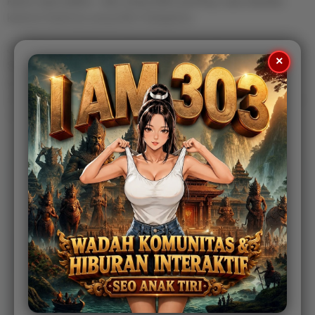
kamu lupa waktu—dan yang lebih penting, lupa daratan
karena hasilnya yang bikin ketagihan.
Jangan cuma jadi penonton setia keberuntungan orang lain.
×
Saatnya kamu yang jadi pusat perhatian dan jemput profit
yang sudah menanti di depan mata. Klik JUDOL303
sekarang, buktikan sendiri kenapa pesonanya begitu candu
dan bikin banyak orang betah berlama-lama!
Rp
5.000
Pilih Paket Member
Member
Aktif
Reguler
Bonus New Member
Cashback Mingguan
5.000
Rp
Support 24 Jam
Nikmati
semua
DAFTAR SEKARANG
pasaran