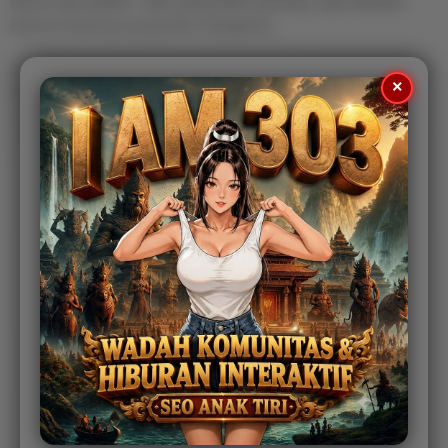
kamu lupa waktu—dan yang lebih penting, lupa daratan
karena hasilnya yang bikin ketagihan.
Jangan cuma jadi penonton setia keberuntungan orang lain.
×
Saatnya kamu yang jadi pusat perhatian dan jemput profit
yang sudah menanti di depan mata. Klik JUDOL303
sekarang, buktikan sendiri kenapa pesonanya begitu candu
dan bikin banyak orang betah berlama-lama!
Rp
5.000
Pilih Paket Member
Member
Aktif
Reguler
Bonus New Member
Cashback Mingguan
5.000
Rp
Support 24 Jam
Nikmati
semua
DAFTAR SEKARANG
pasaran