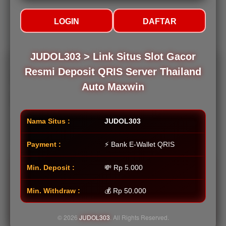
togel
resmi
Harga dalam Rupiah dan sudah termasuk biaya layanan
LOGIN
DAFTAR
(HK,
SGP,
SDY,
JUDOL303 > Link Situs Slot Gacor
Macau)
Resmi Deposit QRIS Server Thailand
dengan
FAQ — Pertanyaan yang Sering
bonus
Auto Maxwin
harian
Diajukan
dan
cashback
Nama Situs :
JUDOL303
Klik pertanyaan di bawah untuk membuka atau menutup
menarik.
jawabannya.
Payment :
⚡ Bank E-Wallet QRIS
Member
Pilih
VIP
Min. Deposit :
💸 Rp 5.000
Apa inovasi terbesar yang ditawarkan
100.000
Rp
>
JUDOL303?
Min. Withdraw :
💰 Rp 50.000
Dapatkan
layanan
Kami menggunakan Teknologi Server 2026
prioritas,
© 2026
JUDOL303
. All Rights Reserved.
terbaru yang membuat akses sangat cepat, anti-
Bagaimana sistem menjamin permainan yang