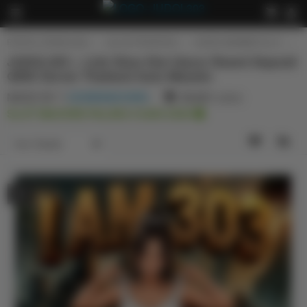
PORTAL RESMI 2026
JALUR PRIORITAS
AKSES MEMBER ELIT
J
JUDOL303 > Link Situs Slot Gacor Resmi Deposit
QRIS Server Thailand Auto Maxwin
MADE BY ?
ADMINMAXWIN
45,621
sales
SLOT MAXWIN PALING CUAN 2026
Item Details