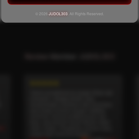
bisa 
situs
© 2026
JUDOL303
. All Rights Reserved.
What
kami 
memb
tunta
Review Member JUDOL303
★★★★★
★
“Sistem pendaftarannya sangat efisien dan
“Ga
transparan. Sebagai pemain yang
nyo
mengutamakan keamanan data terenkripsi,
ban
saya sangat terkesan dengan stabilitas
pa
servernya. Akurasi prediksinya pun luar
sal
biasa, saya berhasil meraih Maxwin dalam
mah
waktu singkat. Pengalaman premium yang
hok
sangat layak direkomendasikan.”
Uc