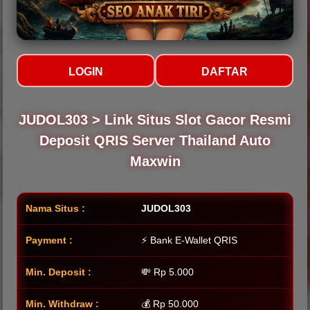
Kami
esona menang yang bikin candu. Sekali coba
2026
Baga
g bikin lupa daratan!
sanga
perm
bloki
LOGIN
DAFTAR
a? JUDOL303 hadir membawa pesona
kami 
Kami
etiap putaran punya daya pikat tersendiri yang
prib
yang 
Apak
ebih penting, lupa daratan karena hasilnya
JUDOL303 > Link Situs Slot Gacor Resmi
Semu
(wit
berd
Deposit QRIS Server Thailand Auto
sist
Ya, 
untungan orang lain. Saatnya kamu yang jadi
Maxwin
sett
otom
Apa
g sudah menanti di depan mata. Klik JUDOL303
dala
Anda
onanya begitu candu dan bikin banyak orang
prog
reke
Nama Situs :
JUDOL303
menit
Tent
berbel
Payment :
⚡ Bank E-Wallet QRIS
cash
Baga
loya
laya
Min. Deposit :
💸 Rp 5.000
bonu
agar
Tim k
Min. Withdraw :
💰 Rp 50.000
mera