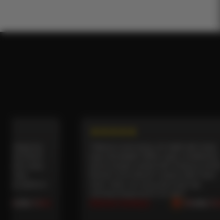
★★★★★
 langsung
“Niatnya cuma iseng, eh malah jadi orang
enar-benar
kaya mendadak! Daftar cepat, prediksinya
axwin yang
akurat banget sampai bikin bingung sendiri.
roses
Kemarin kena Maxwin sampai saldo luber-
ar platform
luber. Kalau cari yang pasti-pasti aja,
mending langsung ke sini deh!”
ember Setia
Rahmad, Surabaya
Member Setia