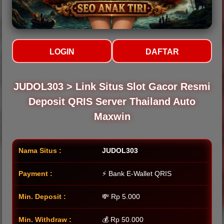
Kami
esona menang yang bikin candu. Sekali coba
2026
Baga
g bikin lupa daratan!
sanga
perm
bloki
LOGIN
DAFTAR
a? JUDOL303 hadir membawa pesona
kami 
Kami
etiap putaran punya daya pikat tersendiri yang
prib
yang 
Apak
ebih penting, lupa daratan karena hasilnya
JUDOL303 > Link Situs Slot Gacor Resmi
Semu
(wit
berd
Deposit QRIS Server Thailand Auto
sist
Ya, 
untungan orang lain. Saatnya kamu yang jadi
Maxwin
sett
otom
Apa
g sudah menanti di depan mata. Klik JUDOL303
dala
Anda
onanya begitu candu dan bikin banyak orang
prog
reke
Nama Situs :
JUDOL303
menit
Tent
berbel
Payment :
⚡ Bank E-Wallet QRIS
cash
Baga
loya
laya
Min. Deposit :
💸 Rp 5.000
bonu
agar
Tim k
Min. Withdraw :
💰 Rp 50.000
mera