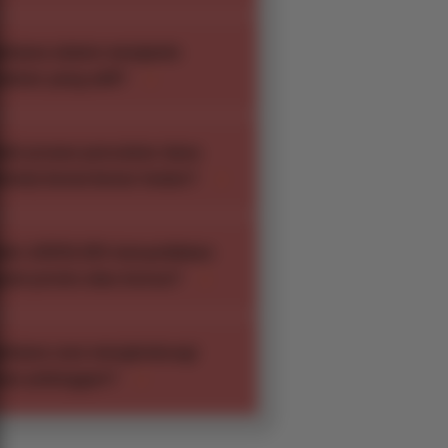
 menggunakan Teknologi Server
 terbaru yang membuat akses
imana sistem menjamin
t cepat, anti-lelet, dan bebas
>
ainan yang adil?
r. Selain itu, sistem keamanan
sangat ketat sehingga data
 menggunakan sistem Fair-Play
adi Anda dijamin aman 100%.
sudah bersertifikat internasional.
ah proses pencairan dana
a hasil putaran murni
>
hdraw) benar-benar instan?
asarkan keberuntungan dan
em otomatis (RNG), tanpa ada
sangat cepat! Dengan sistem
ingan atau campur tangan orang
atis kami, dana kemenangan
kah JUDOL303 menyediakan
m.
 langsung diproses dan masuk ke
>
ram promo atau bonus?
ning dalam hitungan detik hingga
 saja, tanpa prosedur yang
u saja! Ada Bonus Member Baru,
it-belit.
back mingguan, hingga hadiah
imana cara menghubungi
litas untuk member setia. Semua
>
nan pelanggan?
s diberikan secara transparan
 Anda punya modal lebih untuk
ami aktif 24 jam nonstop. Anda
ih kemenangan.