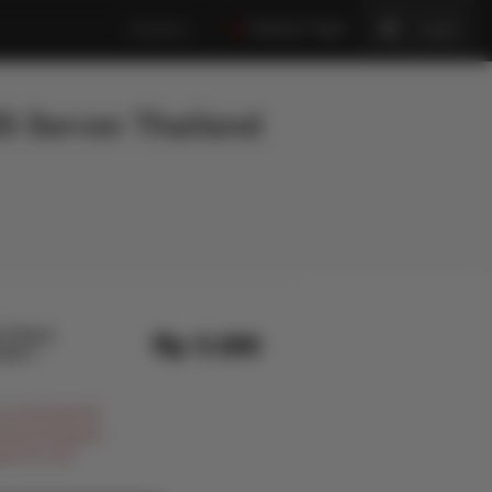
Pasaran Togel
Category
Login
?? Togel Hongkong (HK)
?? Togel Singapore (SGP)
S Server Thailand
?? Togel Sydney (SDY)
?? Togel Macau
h Paket
Rp
5.000
ber
5.000
mber Reguler
Aktif
Rp
nus New Member
mati semua pasaran togel resmi (HK, SGP,
shback Mingguan
pport 24 Jam
Y, Macau) dengan bonus harian dan cashback
arik.