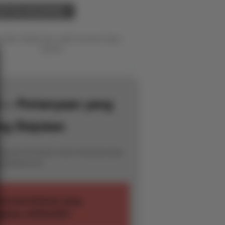
AFTAR SEKARANG
100.000
mber VIP
Pilih
Rp
 dalam Rupiah dan sudah termasuk biaya
atkan layanan prioritas, bonus mingguan,
layanan
diksi eksklusif, dan support khusus dari tim
DOL303.
 — Pertanyaan yang
ng Diajukan
rtanyaan di bawah untuk membuka atau
 jawabannya.
inovasi terbesar yang
>
warkan JUDOL303?