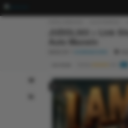
PORTAL RESMI 2026
JALUR PRIORITAS
JUDOL303 > Link Sit
Auto Maxwin
MADE BY ?
ADMINMAXWIN
45,
4.83
Reviews
4.83
Item Details
1.5K
stars