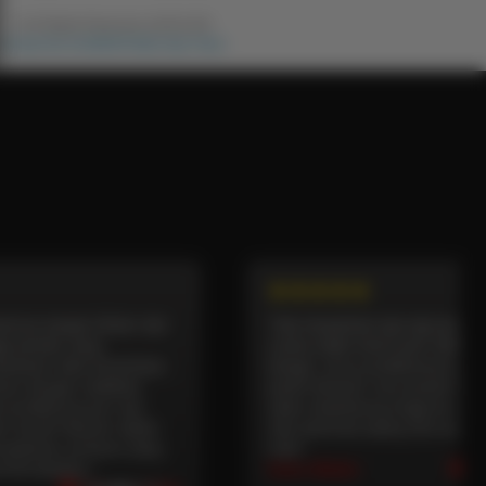
langsung klik menu Live Chat di
© All Rights Reserved JUDOL303
 atau hubungi kami lewat
Contact the KUNINGTOGELHelp Team
sApp resmi. Customer service
asli manusia, ramah, dan siap
antu masalah apa pun sampai
s.
★★★★★
a sangat efisien dan
“Gak ekspektasi apa-apa awalnya, e
emain yang
nyoba malah keterusan! Daftar akunn
n data terenkripsi,
banget, terus prediksinya itu lho... a
engan stabilitas
parah! Kemarin sore pecah Maxwin 
diksinya pun luar
saldo melambung tinggi ke langit. Asli
meraih Maxwin dalam
mah destinasi paling oke buat yang 
laman premium yang
hoki!”
ndasikan.”
Ucok, Medan
Membe