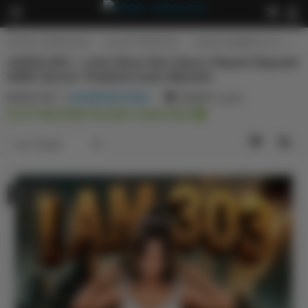
PORTAL RESMI 2026
JALUR PRIORITAS
AKSES MEMBER ELIT
J
JUDOL303 > Link Situs Slot Gacor Resmi Deposit
QRIS Server Thailand Auto Maxwin
MADE BY ?
ADMINMAXWIN
45,621
sales
SLOT MAXWIN PALING CUAN 2026
Item Details