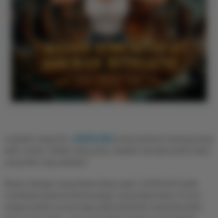
Lupakan yang lain,
JUDOL303
punya pesona menang yang
bikin candu. Sekali coba putar, rasakan sensasi profit instan
yang bikin lupa daratan!
Bosan dengan yang biasa-biasa saja? JUDOL303 hadir
membawa pesona kemenangan yang beda kelas. Di sini,
setiap putaran punya daya pikat tersendiri yang bisa bikin