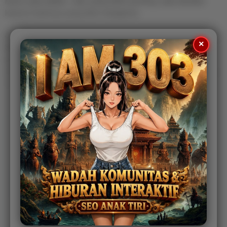
kamu lupa waktu—dan yang lebih penting, lupa daratan
karena hasilnya yang bikin ketagihan.
Jangan cuma jadi penonton setia keberuntungan orang lain.
×
Saatnya kamu yang jadi pusat perhatian dan jemput profit
yang sudah menanti di depan mata. Klik JUDOL303
sekarang, buktikan sendiri kenapa pesonanya begitu candu
dan bikin banyak orang betah berlama-lama!
Rp
5.000
Pilih Paket Member
Member
Aktif
Reguler
Bonus New Member
Cashback Mingguan
5.000
Rp
Support 24 Jam
Nikmati
semua
DAFTAR SEKARANG
pasaran