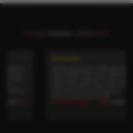
membantu masalah apa pun sampai tuntas.
Review Member JUDOL303
★★★★★
r langsung
“Niatnya cuma iseng, eh malah jadi orang
enar-benar
kaya mendadak! Daftar cepat, prediksinya
axwin yang
akurat banget sampai bikin bingung sendiri.
roses
Kemarin kena Maxwin sampai saldo luber-
ar platform
luber. Kalau cari yang pasti-pasti aja,
mending langsung ke sini deh!”
ember Setia
Rahmad, Surabaya
Member Setia