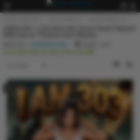
PORTAL RESMI 2026
JALUR PRIORITAS
AKSES MEMBER ELIT
J
JUDOL303 > Link Situs Slot Gacor Resmi Deposit
QRIS Server Thailand Auto Maxwin
MADE BY ?
ADMINMAXWIN
45,621
sales
SLOT MAXWIN PALING CUAN 2026
Item Details