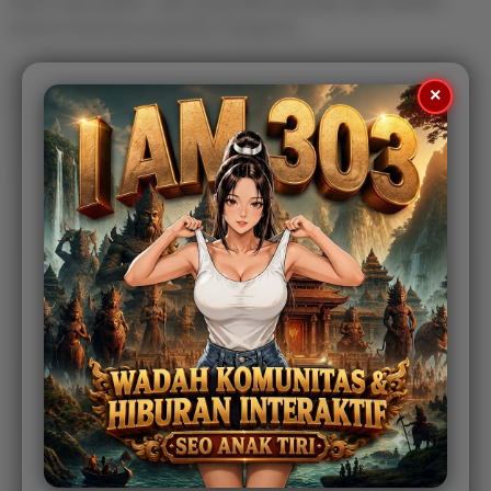
kamu lupa waktu—dan yang lebih penting, lupa daratan
karena hasilnya yang bikin ketagihan.
Jangan cuma jadi penonton setia keberuntungan orang lain.
×
Saatnya kamu yang jadi pusat perhatian dan jemput profit
yang sudah menanti di depan mata. Klik JUDOL303
sekarang, buktikan sendiri kenapa pesonanya begitu candu
dan bikin banyak orang betah berlama-lama!
Rp
5.000
Pilih Paket Member
Member
Aktif
Reguler
Bonus New Member
Cashback Mingguan
5.000
Rp
Support 24 Jam
Nikmati
semua
DAFTAR SEKARANG
pasaran