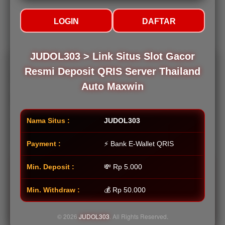
togel
resmi
Harga dalam Rupiah dan sudah termasuk biaya layanan
LOGIN
DAFTAR
(HK,
SGP,
SDY,
JUDOL303 > Link Situs Slot Gacor
Macau)
Resmi Deposit QRIS Server Thailand
dengan
FAQ — Pertanyaan yang Sering
bonus
Auto Maxwin
harian
Diajukan
dan
cashback
Nama Situs :
JUDOL303
Klik pertanyaan di bawah untuk membuka atau menutup
menarik.
jawabannya.
Payment :
⚡ Bank E-Wallet QRIS
Member
Pilih
VIP
Min. Deposit :
💸 Rp 5.000
Apa inovasi terbesar yang ditawarkan
100.000
Rp
>
JUDOL303?
Min. Withdraw :
💰 Rp 50.000
Dapatkan
layanan
Kami menggunakan Teknologi Server 2026
prioritas,
© 2026
JUDOL303
. All Rights Reserved.
terbaru yang membuat akses sangat cepat, anti-
Bagaimana sistem menjamin permainan yang