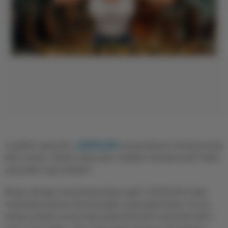
Lupakan yang lain,
JUDOL303
punya pesona menang yang
bikin candu. Sekali coba putar, rasakan sensasi profit instan
yang bikin lupa daratan!
Bosan dengan yang biasa-biasa saja? JUDOL303 hadir
membawa pesona kemenangan yang beda kelas. Di sini,
setiap putaran punya daya pikat tersendiri yang bisa bikin