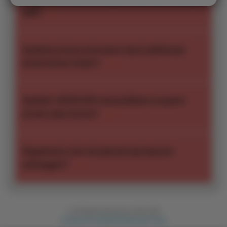
bonus
lelet, dan bebas blokir. Selain itu, sistem
>
mingguan,
adil?
prediksi
keamanan kami sangat ketat sehingga data
eksklusif,
pribadi Anda dijamin aman 100%.
Kami menggunakan sistem Fair-Play yang sudah
dan
bersertifikat internasional. Semua hasil putaran
Apakah proses pencairan dana (withdraw)
support
murni berdasarkan keberuntungan dan sistem
>
benar-benar instan?
khusus dari
otomatis (RNG), tanpa ada settingan atau campur
tim
tangan orang dalam.
JUDOL303.
Ya, sangat cepat! Dengan sistem otomatis kami,
dana kemenangan Anda langsung diproses dan
Apakah JUDOL303 menyediakan program
masuk ke rekening dalam hitungan detik hingga
>
promo atau bonus?
menit saja, tanpa prosedur yang berbelit-belit.
Tentu saja! Ada Bonus Member Baru, cashback
mingguan, hingga hadiah loyalitas untuk member
Bagaimana cara menghubungi layanan
setia. Semua bonus diberikan secara transparan
>
pelanggan?
agar Anda punya modal lebih untuk meraih
kemenangan.
Tim kami aktif 24 jam nonstop. Anda bisa
langsung klik menu Live Chat di situs atau
© All Rights Reserved JUDOL303
hubungi kami lewat WhatsApp resmi. Customer
Contact the KUNINGTOGELHelp Team
service kami asli manusia, ramah, dan siap