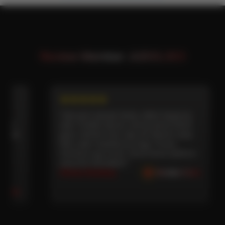
membantu masalah apa pun sampai tuntas.
Review Member JUDOL303
★★★★★
“Gak perlu banyak drama, daftar langsung
man
main. Prediksi akurat, slotnya benar-benar
 Tak
gacor. Kemarin baru saja cair Maxwin yang
n
bikin saldo melambung tinggi. Proses
withdraw juga instan, benar-benar platform
yang bisa diandalkan!”
Ahmad, Bandung
Member Setia
etia