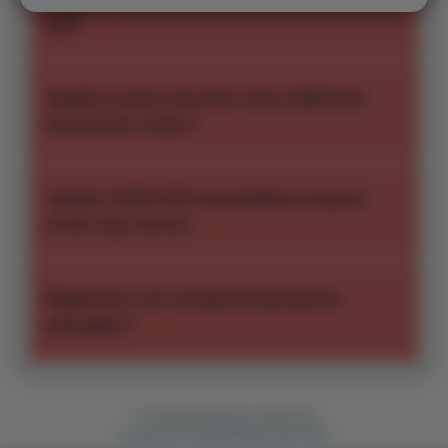
bonus
lelet, dan bebas blokir. Selain itu, sistem
>
mingguan,
adil?
prediksi
keamanan kami sangat ketat sehingga data
eksklusif,
pribadi Anda dijamin aman 100%.
Kami menggunakan sistem Fair-Play yang sudah
dan
bersertifikat internasional. Semua hasil putaran
Apakah proses pencairan dana (withdraw)
support
murni berdasarkan keberuntungan dan sistem
>
benar-benar instan?
khusus dari
otomatis (RNG), tanpa ada settingan atau campur
tim
tangan orang dalam.
JUDOL303.
Ya, sangat cepat! Dengan sistem otomatis kami,
dana kemenangan Anda langsung diproses dan
Apakah JUDOL303 menyediakan program
masuk ke rekening dalam hitungan detik hingga
>
promo atau bonus?
menit saja, tanpa prosedur yang berbelit-belit.
Tentu saja! Ada Bonus Member Baru, cashback
mingguan, hingga hadiah loyalitas untuk member
Bagaimana cara menghubungi layanan
setia. Semua bonus diberikan secara transparan
>
pelanggan?
agar Anda punya modal lebih untuk meraih
kemenangan.
Tim kami aktif 24 jam nonstop. Anda bisa
langsung klik menu Live Chat di situs atau
© All Rights Reserved JUDOL303
hubungi kami lewat WhatsApp resmi. Customer
Contact the KUNINGTOGELHelp Team
service kami asli manusia, ramah, dan siap