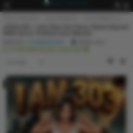
PORTAL RESMI 2026
JALUR PRIORITAS
AKSES MEMBER ELIT
J
JUDOL303 > Link Situs Slot Gacor Resmi Deposit
QRIS Server Thailand Auto Maxwin
MADE BY ?
ADMINMAXWIN
45,621
sales
SLOT MAXWIN PALING CUAN 2026
Item Details