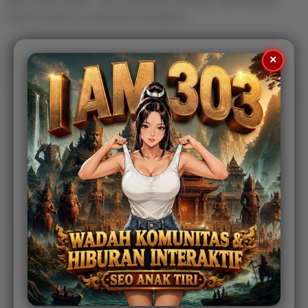
kamu lupa waktu—dan yang lebih penting, lupa daratan
karena hasilnya yang bikin ketagihan.
Jangan cuma jadi penonton setia keberuntungan orang lain.
×
Saatnya kamu yang jadi pusat perhatian dan jemput profit
yang sudah menanti di depan mata. Klik JUDOL303
sekarang, buktikan sendiri kenapa pesonanya begitu candu
dan bikin banyak orang betah berlama-lama!
Rp
5.000
Pilih Paket Member
Member
Aktif
Reguler
Bonus New Member
Cashback Mingguan
5.000
Rp
Support 24 Jam
Nikmati
semua
DAFTAR SEKARANG
pasaran