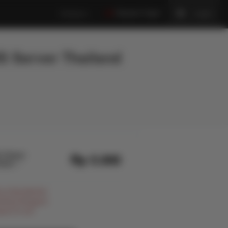
Pasaran Togel
Category
Login
?? Togel Hongkong (HK)
?? Togel Singapore (SGP)
S Server Thailand
?? Togel Sydney (SDY)
?? Togel Macau
h Paket
Rp
5.000
ber
5.000
mber Reguler
Aktif
Rp
nus New Member
mati semua pasaran togel resmi (HK, SGP,
shback Mingguan
pport 24 Jam
Y, Macau) dengan bonus harian dan cashback
arik.