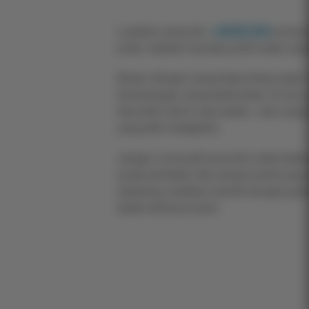
Lupakan yang lain,
JUDOL303
punya p
putar, rasakan sensasi profit instan yan
Bosan dengan yang biasa-biasa saj
kemenangan yang beda kelas. Di sini, s
bisa bikin kamu lupa waktu—dan yang l
yang bikin ketagihan.
Jangan cuma jadi penonton setia keber
pusat perhatian dan jemput profit yan
sekarang, buktikan sendiri kenapa pes
betah berlama-lama!