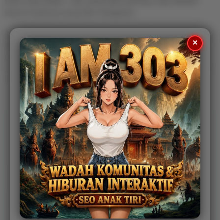
kamu lupa waktu—dan yang lebih penting, lupa daratan
karena hasilnya yang bikin ketagihan.
Jangan cuma jadi penonton setia keberuntungan orang lain.
×
Saatnya kamu yang jadi pusat perhatian dan jemput profit
yang sudah menanti di depan mata. Klik JUDOL303
sekarang, buktikan sendiri kenapa pesonanya begitu candu
dan bikin banyak orang betah berlama-lama!
Rp
5.000
Pilih Paket Member
Member
Aktif
Reguler
Bonus New Member
Cashback Mingguan
5.000
Rp
Support 24 Jam
Nikmati
semua
DAFTAR SEKARANG
pasaran