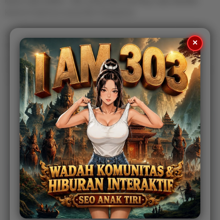
kamu lupa waktu—dan yang lebih penting, lupa daratan
karena hasilnya yang bikin ketagihan.
Jangan cuma jadi penonton setia keberuntungan orang lain.
×
Saatnya kamu yang jadi pusat perhatian dan jemput profit
yang sudah menanti di depan mata. Klik JUDOL303
sekarang, buktikan sendiri kenapa pesonanya begitu candu
dan bikin banyak orang betah berlama-lama!
Rp
5.000
Pilih Paket Member
Member
Aktif
Reguler
Bonus New Member
Cashback Mingguan
5.000
Rp
Support 24 Jam
Nikmati
semua
DAFTAR SEKARANG
pasaran