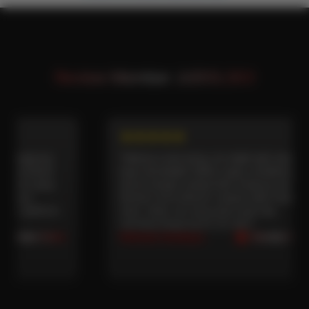
membantu masalah apa pun sampai tuntas.
Review Member JUDOL303
★★★★★
r langsung
“Niatnya cuma iseng, eh malah jadi orang
enar-benar
kaya mendadak! Daftar cepat, prediksinya
axwin yang
akurat banget sampai bikin bingung sendiri.
roses
Kemarin kena Maxwin sampai saldo luber-
ar platform
luber. Kalau cari yang pasti-pasti aja,
mending langsung ke sini deh!”
ember Setia
Rahmad, Surabaya
Member Setia