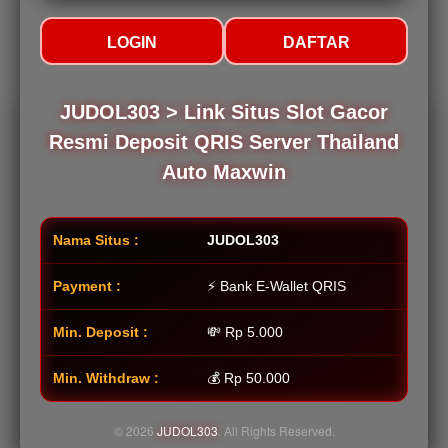
togel
resmi
Harga dalam Rupiah dan sudah termasuk biaya layanan
LOGIN
DAFTAR
(HK,
SGP,
SDY,
JUDOL303 > Link Situs Slot Gacor
Macau)
Resmi Deposit QRIS Server Thailand
dengan
FAQ — Pertanyaan yang Sering
bonus
Auto Maxwin
harian
Diajukan
dan
cashback
Nama Situs :
JUDOL303
Klik pertanyaan di bawah untuk membuka atau menutup
menarik.
jawabannya.
Payment :
⚡ Bank E-Wallet QRIS
Member
Pilih
VIP
Min. Deposit :
💸 Rp 5.000
Apa inovasi terbesar yang ditawarkan
100.000
Rp
>
JUDOL303?
Min. Withdraw :
💰 Rp 50.000
Dapatkan
layanan
Kami menggunakan Teknologi Server 2026
prioritas,
© 2026
JUDOL303
. All Rights Reserved.
terbaru yang membuat akses sangat cepat, anti-
Bagaimana sistem menjamin permainan yang