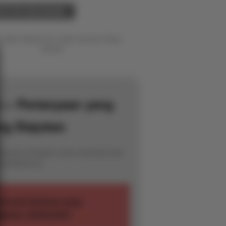
AFTAR SEKARANG
100.000
mber VIP
Pilih
Rp
 dalam Rupiah dan sudah termasuk biaya
atkan layanan prioritas, bonus mingguan,
layanan
diksi eksklusif, dan support khusus dari tim
DOL303.
 — Pertanyaan yang
ng Diajukan
rtanyaan di bawah untuk membuka atau
 jawabannya.
inovasi terbesar yang
>
warkan JUDOL303?