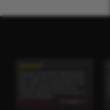
★★★★★
★
“Gak perlu banyak drama, daftar langsung
“Niat
main. Prediksi akurat, slotnya benar-benar
kaya 
gacor. Kemarin baru saja cair Maxwin yang
akura
bikin saldo melambung tinggi. Proses
Kemar
withdraw juga instan, benar-benar platform
luber.
yang bisa diandalkan!”
mendi
Ahmad, Bandung
Member Setia
Rahm