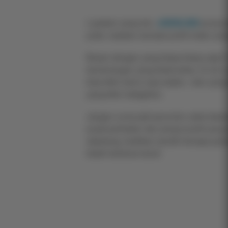
Lupakan yang lain,
JUDOL303
punya p
putar, rasakan sensasi profit instan yan
Bosan dengan yang biasa-biasa saj
kemenangan yang beda kelas. Di sini, s
bisa bikin kamu lupa waktu—dan yang l
yang bikin ketagihan.
Jangan cuma jadi penonton setia keber
pusat perhatian dan jemput profit yan
sekarang, buktikan sendiri kenapa pes
betah berlama-lama!