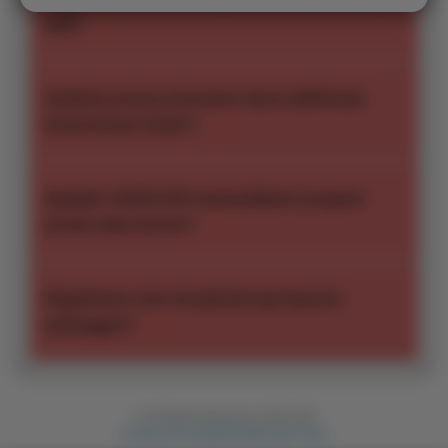
bonus
lelet, dan bebas blokir. Selain itu, sistem
>
mingguan,
adil?
prediksi
keamanan kami sangat ketat sehingga data
eksklusif,
pribadi Anda dijamin aman 100%.
Kami menggunakan sistem Fair-Play yang sudah
dan
bersertifikat internasional. Semua hasil putaran
Apakah proses pencairan dana (withdraw)
support
murni berdasarkan keberuntungan dan sistem
>
benar-benar instan?
khusus dari
otomatis (RNG), tanpa ada settingan atau campur
tim
tangan orang dalam.
JUDOL303.
Ya, sangat cepat! Dengan sistem otomatis kami,
dana kemenangan Anda langsung diproses dan
Apakah JUDOL303 menyediakan program
masuk ke rekening dalam hitungan detik hingga
>
promo atau bonus?
menit saja, tanpa prosedur yang berbelit-belit.
Tentu saja! Ada Bonus Member Baru, cashback
mingguan, hingga hadiah loyalitas untuk member
Bagaimana cara menghubungi layanan
setia. Semua bonus diberikan secara transparan
>
pelanggan?
agar Anda punya modal lebih untuk meraih
kemenangan.
Tim kami aktif 24 jam nonstop. Anda bisa
langsung klik menu Live Chat di situs atau
© All Rights Reserved JUDOL303
hubungi kami lewat WhatsApp resmi. Customer
Contact the KUNINGTOGELHelp Team
service kami asli manusia, ramah, dan siap