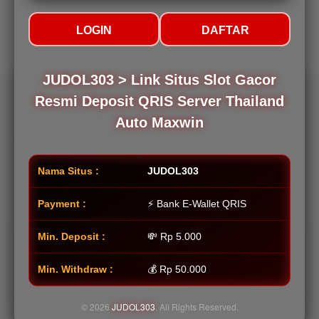
togel
resmi
Harga dalam Rupiah dan sudah termasuk biaya layanan
LOGIN
DAFTAR
(HK,
SGP,
SDY,
JUDOL303 > Link Situs Slot Gacor
Macau)
Resmi Deposit QRIS Server Thailand
dengan
FAQ — Pertanyaan yang Sering
bonus
Auto Maxwin
harian
Diajukan
dan
cashback
Nama Situs :
JUDOL303
Klik pertanyaan di bawah untuk membuka atau menutup
menarik.
jawabannya.
Payment :
⚡ Bank E-Wallet QRIS
Member
Pilih
VIP
Min. Deposit :
💸 Rp 5.000
Apa inovasi terbesar yang ditawarkan
100.000
Rp
>
JUDOL303?
Min. Withdraw :
💰 Rp 50.000
Dapatkan
layanan
Kami menggunakan Teknologi Server 2026
prioritas,
© 2026
JUDOL303
. All Rights Reserved.
terbaru yang membuat akses sangat cepat, anti-
Bagaimana sistem menjamin permainan yang