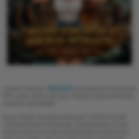
Lupakan yang lain,
JUDOL303
punya pesona menang yang
bikin candu. Sekali coba putar, rasakan sensasi profit instan
yang bikin lupa daratan!
Bosan dengan yang biasa-biasa saja? JUDOL303 hadir
membawa pesona kemenangan yang beda kelas. Di sini,
setiap putaran punya daya pikat tersendiri yang bisa bikin