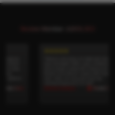
membantu masalah apa pun sampai tuntas.
Review Member JUDOL303
★★★★★
 langsung
“Niatnya cuma iseng, eh malah jadi orang
enar-benar
kaya mendadak! Daftar cepat, prediksinya
axwin yang
akurat banget sampai bikin bingung sendiri.
roses
Kemarin kena Maxwin sampai saldo luber-
ar platform
luber. Kalau cari yang pasti-pasti aja,
mending langsung ke sini deh!”
ember Setia
Rahmad, Surabaya
Member Setia