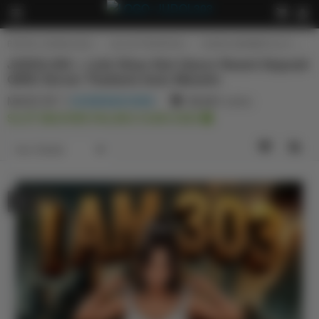
PORTAL RESMI 2026
JALUR PRIORITAS
AKSES MEMBER ELIT
J
JUDOL303 > Link Situs Slot Gacor Resmi Deposit
QRIS Server Thailand Auto Maxwin
MADE BY ?
ADMINMAXWIN
45,621
sales
SLOT MAXWIN PALING CUAN 2026
Item Details