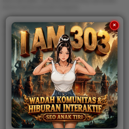
kamu lupa waktu—dan yang lebih penting, lupa daratan
karena hasilnya yang bikin ketagihan.
Jangan cuma jadi penonton setia keberuntungan orang lain.
×
Saatnya kamu yang jadi pusat perhatian dan jemput profit
yang sudah menanti di depan mata. Klik JUDOL303
sekarang, buktikan sendiri kenapa pesonanya begitu candu
dan bikin banyak orang betah berlama-lama!
Rp
5.000
Pilih Paket Member
Member
Aktif
Reguler
Bonus New Member
Cashback Mingguan
5.000
Rp
Support 24 Jam
Nikmati
semua
DAFTAR SEKARANG
pasaran