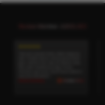
membantu masalah apa pun sampai tuntas.
Review Member JUDOL303
★★★★★
★
“Gak perlu banyak drama, daftar langsung
“Nia
main. Prediksi akurat, slotnya benar-benar
kaya
gacor. Kemarin baru saja cair Maxwin yang
akur
bikin saldo melambung tinggi. Proses
Kema
withdraw juga instan, benar-benar platform
lube
yang bisa diandalkan!”
mend
Ahmad, Bandung
Member Setia
Rah