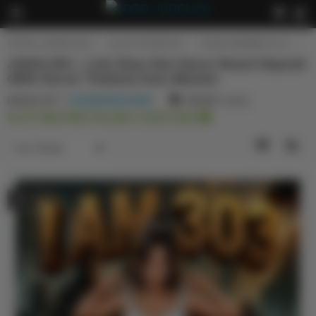
PORTAL RESMI 2026
JALUR PRIORITAS
AKSES MEMBER ELIT
J
JUDOL303 > Link Situs Slot Gacor Resmi Deposit
QRIS Server Thailand Auto Maxwin
MADE BY ?
ADMINMAXWIN
45,621
sales
SLOT MAXWIN PALING CUAN 2026
Item Details