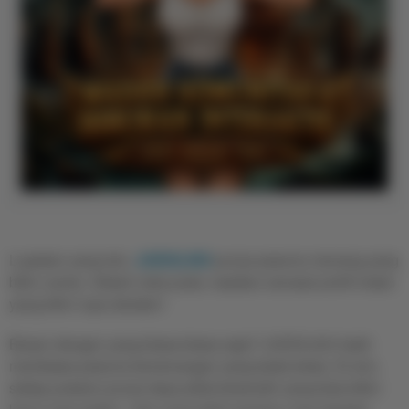
Lupakan yang lain,
JUDOL303
punya pesona menang yang
bikin candu. Sekali coba putar, rasakan sensasi profit instan
yang bikin lupa daratan!
Bosan dengan yang biasa-biasa saja? JUDOL303 hadir
membawa pesona kemenangan yang beda kelas. Di sini,
setiap putaran punya daya pikat tersendiri yang bisa bikin