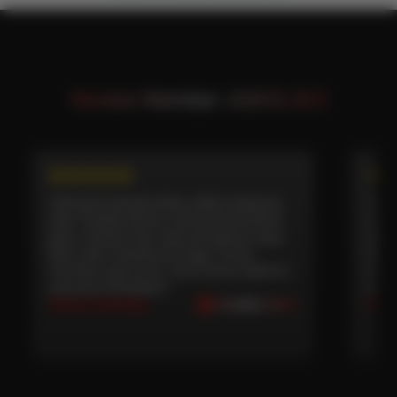
membantu masalah apa pun sampai tuntas.
Review Member JUDOL303
★★★★★
★★
“Gak perlu banyak drama, daftar langsung
“Niatny
main. Prediksi akurat, slotnya benar-benar
kaya me
gacor. Kemarin baru saja cair Maxwin yang
akurat 
bikin saldo melambung tinggi. Proses
Kemarin
withdraw juga instan, benar-benar platform
luber. K
yang bisa diandalkan!”
mending
Ahmad, Bandung
Member Setia
Rahmad