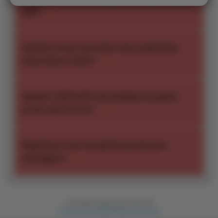
bonus
lelet, dan bebas blokir. Selain itu, sistem
>
mingguan,
adil?
prediksi
keamanan kami sangat ketat sehingga data
eksklusif,
pribadi Anda dijamin aman 100%.
Kami menggunakan sistem Fair-Play yang sudah
dan
bersertifikat internasional. Semua hasil putaran
Apakah proses pencairan dana (withdraw)
support
murni berdasarkan keberuntungan dan sistem
>
benar-benar instan?
khusus dari
otomatis (RNG), tanpa ada settingan atau campur
tim
tangan orang dalam.
JUDOL303.
Ya, sangat cepat! Dengan sistem otomatis kami,
dana kemenangan Anda langsung diproses dan
Apakah JUDOL303 menyediakan program
masuk ke rekening dalam hitungan detik hingga
>
promo atau bonus?
menit saja, tanpa prosedur yang berbelit-belit.
Tentu saja! Ada Bonus Member Baru, cashback
mingguan, hingga hadiah loyalitas untuk member
Bagaimana cara menghubungi layanan
setia. Semua bonus diberikan secara transparan
>
pelanggan?
agar Anda punya modal lebih untuk meraih
kemenangan.
Tim kami aktif 24 jam nonstop. Anda bisa
langsung klik menu Live Chat di situs atau
© All Rights Reserved JUDOL303
hubungi kami lewat WhatsApp resmi. Customer
Contact the KUNINGTOGELHelp Team
service kami asli manusia, ramah, dan siap